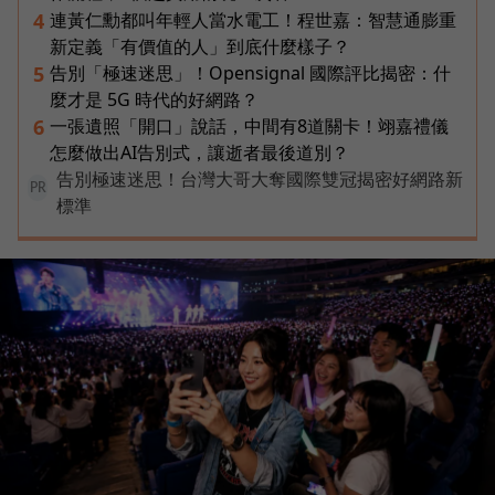
連黃仁勳都叫年輕人當水電工！程世嘉：智慧通膨重
4
新定義「有價值的人」到底什麼樣子？
告別「極速迷思」！Opensignal 國際評比揭密：什
5
麼才是 5G 時代的好網路？
一張遺照「開口」說話，中間有8道關卡！翊嘉禮儀
6
怎麼做出AI告別式，讓逝者最後道別？
告別極速迷思！台灣大哥大奪國際雙冠揭密好網路新
PR
標準