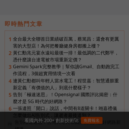
即時熱門文章
全台最大全聯首日業績破百萬，蔡篤昌：還會有更厲
1
害的大型店！為何把餐廳健身房都搬上樓？
黃仁勳兆元宴永遠站最後一排！最低調的二代鄭平，
2
憑什麼讓台達電被市場重新定價？
Gemini Spark完整教學｜幫你讀Gmail、自動跑完工
3
作流程，3個超實用情境一次看
連黃仁勳都叫年輕人當水電工！程世嘉：智慧通膨重
4
新定義「有價值的人」到底什麼樣子？
告別「極速迷思」！Opensignal 國際評比揭密：什
5
麼才是 5G 時代的好網路？
一張遺照「開口」說話，中間有8道關卡！翊嘉禮儀
6
怎麼做出AI告別式，讓逝者最後道別？
看國內外 200+ 創新技術🚀
免費報名
告別極速迷思！台灣大哥大奪國際雙冠揭密好網路新
PR
標準