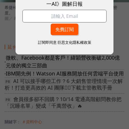
一AI》圖解日報
希捷HAMR（熱輔助磁記錄）儲存技術硬碟用雷射頭提高儲存密
度。
圖／ 希捷
訂閱即同意
巨思文化隱私權政策
延伸閱讀
微軟、Facebook都是客戶！緯穎營收衝破2,000億
●
元後的獨立三部曲
IBM開先例！Watson AI服務開放任何雲端平台使用
●
AI 可以接手哪些工作？6 大銷售管理情境一次解
析！打造更高效的 AI 團隊👉🏻下載主管教戰手冊
會員很多卻不回購？10/14 電通高階顧問教你把
「沉睡名單」變成「千萬營收」🔥
關鍵字：
＃資料中心