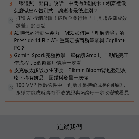
一張遺照「開口」說話，中間有8道關卡！翊嘉禮儀
3
怎麼做出AI告別式，讓逝者最後道別？
打造 AI 行銷飛輪！破解企業行銷「工具越多卻成效
PR
越差」的盲點
AI 時代的行動生產力：MSI 如何用「理解情境」的
4
Prestige 14 Flip AI+ 重新定義商務筆電與 Copilot+
PC？
Gemini Spark完整教學｜幫你讀Gmail、自動跑完工
5
作流程，3個超實用情境一次看
皮克敏太多該放生哪隻？Pikmin Bloom背包整理攻
6
略：稀有飾品、圖鑑與容量一次懂
100 MVP 倒數徵件中！創新才是持續成長的動能，
PR
永續才能成就傳奇不敗的經典➤讓每一步改變被看見
追蹤我們