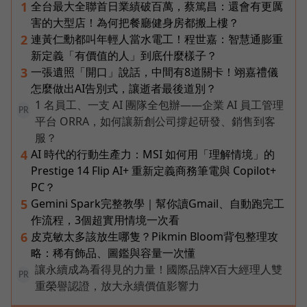
全台最大全聯首日業績破百萬，蔡篤昌：還會有更厲
1
害的大型店！為何把餐廳健身房都搬上樓？
連黃仁勳都叫年輕人當水電工！程世嘉：智慧通膨重
2
新定義「有價值的人」到底什麼樣子？
一張遺照「開口」說話，中間有8道關卡！翊嘉禮儀
3
怎麼做出AI告別式，讓逝者最後道別？
1 名員工、一支 AI 團隊全包辦——企業 AI 員工管理
PR
平台 ORRA，如何讓新創公司撐起研發、銷售到客
服？
AI 時代的行動生產力：MSI 如何用「理解情境」的
4
Prestige 14 Flip AI+ 重新定義商務筆電與 Copilot+
PC？
Gemini Spark完整教學｜幫你讀Gmail、自動跑完工
5
作流程，3個超實用情境一次看
皮克敏太多該放生哪隻？Pikmin Bloom背包整理攻
6
略：稀有飾品、圖鑑與容量一次懂
讓永續成為看得見的力量！國際品牌X百大經理人雙
PR
重榮譽認證，放大永續價值影響力