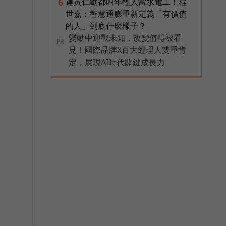
連黃仁勳都叫年輕人當水電工！程
6
世嘉：智慧通膨重新定義「有價值
的人」到底什麼樣子？
變動中迎戰未知，改變值得被看
PR
見！國際品牌X百大經理人雙重肯
定，展現AI時代關鍵成長力