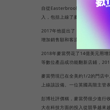
自從Easterbrook 201
入，包括上線了麥當勞行動應用
2017年他提出了「速度成長計
增加銷售額和客流。
2018年麥當勞花了14億美元
等數位產品或功能翻新店鋪，201
麥當勞現已在全美約1/2的門店
上線該設備。一位英國高階主管
彭博社評價稱，麥當勞很少進行收購交
大在科技方面的投入從競爭越來