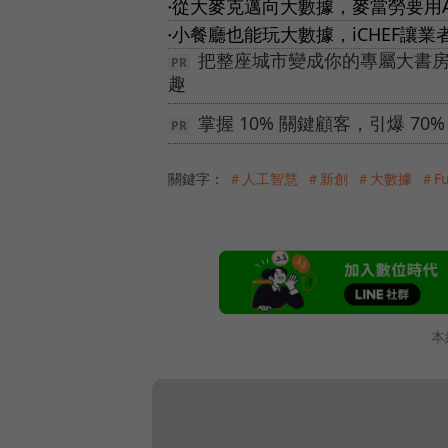
從大麥克邁向大數據，麥當勞要用A
●
小餐廳也能玩大數據，iCHEF讓
●
把整座城市變成你的專屬大書
趣
掌握 10% 關鍵顧客，引爆 7
關鍵字：
＃人工智慧
＃新創
＃大數據
＃F
本