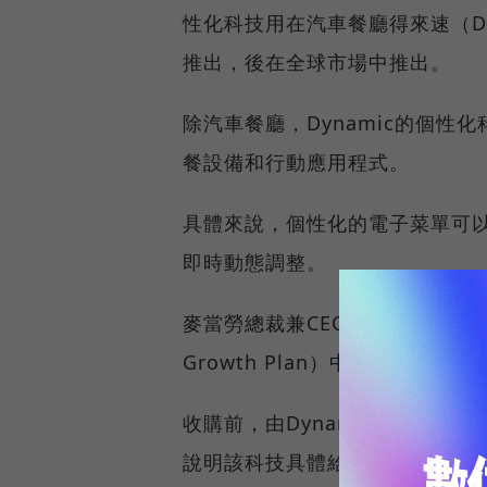
性化科技用在汽車餐廳得來速（Dr
推出，後在全球市場中推出。
除汽車餐廳，Dynamic的個
餐設備和行動應用程式。
具體來說，個性化的電子菜單可
即時動態調整。
麥當勞總裁兼CEO Steve East
Growth Plan）中的關鍵
收購前，由Dynamic提供的
說明該科技具體給門市帶來了怎