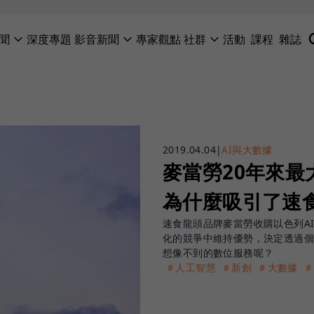
聞
深度專題
影音新聞
專家觀點
社群
活動
課程
雜誌
2019.04.04
|
AI與大數據
麥當勞20年來最
為什麼吸引了速
速食龍頭品牌麥當勞收購以色列A
化的競爭中維持優勢，決定透過個
想像不到的數位服務呢？
＃人工智慧
＃新創
＃大數據
＃