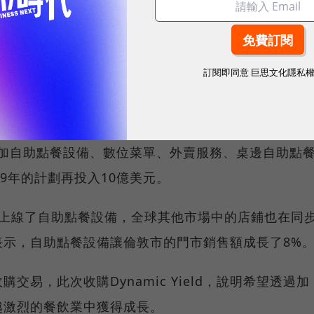
5年上任以來，麥當勞開始在他的領導下加大在數位科技方面投
、增加了自助點餐設備等。
訂閱即同意
巨思文化隱私
劃」，要透過數位功能科技、取餐的便利性、菜單變化等
用增加自助點餐設備、數位菜單、外賣服務、桌邊自助點
9年的計劃再投入10億美元。
中上線了自助點餐設備，全球其他市場中的店鋪也在同
表示，自助點餐設備讓倫敦市的門市銷售額成長了8%
易，此次收購Dynamic Yield，說明希望透過加
越激烈的餐飲業中獲得成長。