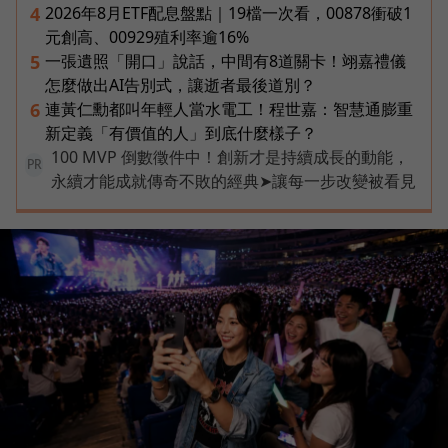
2026年8月ETF配息盤點｜19檔一次看，00878衝破1
4
元創高、00929殖利率逾16%
一張遺照「開口」說話，中間有8道關卡！翊嘉禮儀
5
怎麼做出AI告別式，讓逝者最後道別？
連黃仁勳都叫年輕人當水電工！程世嘉：智慧通膨重
6
新定義「有價值的人」到底什麼樣子？
100 MVP 倒數徵件中！創新才是持續成長的動能，
PR
永續才能成就傳奇不敗的經典➤讓每一步改變被看見