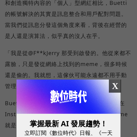
和創造獨特內容的「個人」型網紅相比，Buetti
的帳號解決的其實是訊息整合和用戶配對問題。
當我們從訊息分發這個角度來看，背後在經營的
是人還是演算法，似乎真的沒人在乎。
「我是從@F**kJerry 那受到啟發的。他從來都不
露臉，只是發從網絡上找到的meme，很多時候
還是偷的。我就想，這傢伙可能永遠都不用手動
X
管理他的帳號。」
Buetti對BuzzFeed
說道
。事實上，訊息整合在
Instagram上是一個非常受歡迎的類別，meme
掌握最新 AI 發展趨勢！
就是其中一個極大類別。
立即訂閱《數位時代》日報、《一天