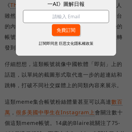
一AI》圖解日報
《
The Verge
》曾在一篇長報導中指出，年輕人
雖然都不愛上Twitter和Tumblr，但這兩個平台
的內容曝光率依舊很高。因為很多收集meme的
帳號會在這兩個平台上截圖各種meme，然後轉
訂閱即同意
巨思文化隱私權政策
發到Instagram的帳號上。
仔細想想，這類帳號就像中國軟體「即刻」上的
話題，以單純的截圖形式取代進一步的超連結和
跳轉，打破不同社交媒體上的同類內容來展示。
這類meme集合帳號粉絲體量甚至可以高達
數百
萬
，
很多美國中學生在Instagram上
會關注數十
個這類meme帳號。14歲的Blaire就關注了75-