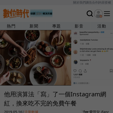
關於我們
廣告合作
內容授權
熱門
新聞
專題
影音
活動
他用演算法「寫」了一個Instagram網
紅，換來吃不完的免費午餐
2019.05.16
|
流量數據
愛范兒 ifanr