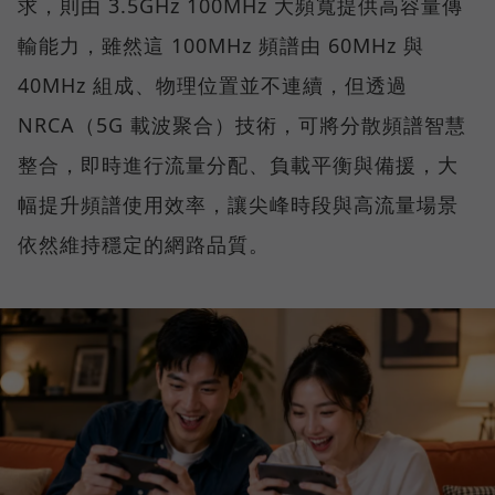
求，則由 3.5GHz 100MHz 大頻寬提供高容量傳
輸能力，雖然這 100MHz 頻譜由 60MHz 與
40MHz 組成、物理位置並不連續，但透過
NRCA（5G 載波聚合）技術，可將分散頻譜智慧
整合，即時進行流量分配、負載平衡與備援，大
幅提升頻譜使用效率，讓尖峰時段與高流量場景
依然維持穩定的網路品質。