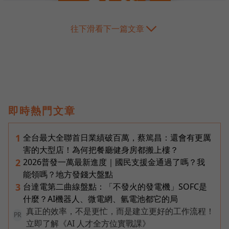
往下滑看下一篇文章
即時熱門文章
全台最大全聯首日業績破百萬，蔡篤昌：還會有更厲
1
害的大型店！為何把餐廳健身房都搬上樓？
2026普發一萬最新進度｜國民支援金通過了嗎？我
2
能領嗎？地方發錢大盤點
台達電第二曲線盤點：「不發火的發電機」SOFC是
3
什麼？AI機器人、微電網、氫電池都它的局
真正的效率，不是更忙，而是建立更好的工作流程！
PR
立即了解《AI 人才全方位實戰課》