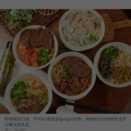
即便有好口碑、平均4.5顆星的google評價，鴻鵠軒仍須仰賴外送平
台曝光知名度。
圖／ 鴻鵠軒