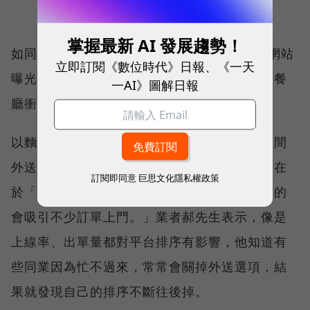
掌握最新 AI 發展趨勢！
如同Google掌握了網路關鍵字排序，能影響網站
立即訂閱《數位時代》日報、《一天
曝光度。外送平台的「版位」競逐戰，對小型餐
一AI》圖解日報
廳衝擊日益劇烈。
以麵點小酒館名店「鴻鵠軒」為例，原本和兩間
外送業者都有合作，最後僅和一家簽約，原因在
訂閱即同意
巨思文化隱私權政策
於「獨家約和新業者的版位排序最好，每天真的
會吸引不少訂單上門。」業者郝先生表示，像是
上線率、出單量都對平台排序有影響，他知道有
些同業因為忙不過來，常常會關掉外送選項，結
果就發現自己的排序不斷往後掉。