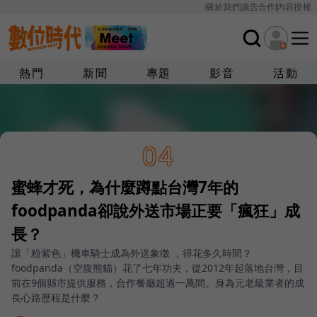
關於我們
廣告合作
內容授權
熱門
新聞
專題
影音
活動
04
蜜蜂才死，為什麼蹲點台灣7年的
foodpanda卻說外送市場正要「瘋狂」成
長？
讓「粉紫色」機車騎士成為外送象徵 ，得花多久時間？
foodpanda（空腹熊貓）花了七年功夫，從2012年起落地台灣，目
前在9個縣市提供服務，合作餐廳超過一萬間。身為元老級業者的成
長心路歷程是什麼？