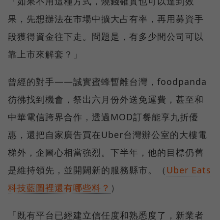
「如果不用這種方式，燒錢確實也可以達到效
果，先想辦法在市場中擴大占有率，再用募資手
段獲得資金往下走。問題是，有多少間公司可以
靠上市來解套？」
曾經的對手——誠實蜜蜂暫離台灣，foodpanda
彷彿找到機會，祭出六月份外送免運費，甚至和
中華電信跨界合作，透過MOD訂餐能享九折優
惠，還把自家廣告買在Uber台灣辦公室的大樓電
梯外，企圖心相當強烈。下半年，他的目標仍舊
是維持領先，並開闢新的服務縣市。（
Uber Eats
科技藍圖裡還有哪些料？
）
「既有平台已經建立信任度和熟悉度了，新業者