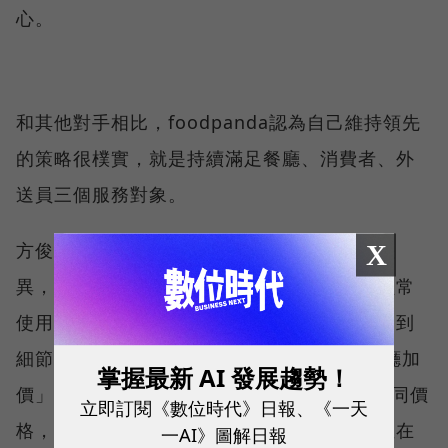
心。
和其他對手相比，foodpanda認為自己維持領先
的策略很樸實，就是持續滿足餐廳、消費者、外
送員三個服務對象。
方俊強笑說，消費者其實很難發現各平台的差
X
異，像是餐廳品質、獨家合作等，如果不是經常
使用，只是肚子餓偶而想訂餐，其實不會感受到
細節。他舉例，foodpanda平台是禁止「餐廳加
掌握最新 AI 發展趨勢！
價」，同樣餐點內用價100元，外送也得是相同價
立即訂閱《數位時代》日報、《一天
格，雖然總會有業者不遵守規範，但官方一直在
一AI》圖解日報