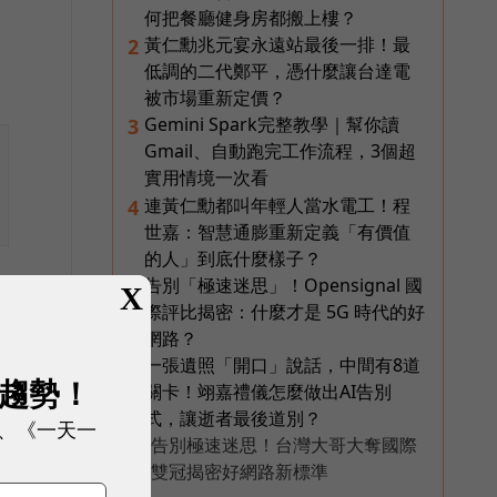
何把餐廳健身房都搬上樓？
黃仁勳兆元宴永遠站最後一排！最
2
低調的二代鄭平，憑什麼讓台達電
被市場重新定價？
Gemini Spark完整教學｜幫你讀
3
Gmail、自動跑完工作流程，3個超
實用情境一次看
連黃仁勳都叫年輕人當水電工！程
4
世嘉：智慧通膨重新定義「有價值
的人」到底什麼樣子？
告別「極速迷思」！Opensignal 國
5
X
際評比揭密：什麼才是 5G 時代的好
網路？
一張遺照「開口」說話，中間有8道
6
展趨勢！
關卡！翊嘉禮儀怎麼做出AI告別
式，讓逝者最後道別？
、《一天一
告別極速迷思！台灣大哥大奪國際
PR
雙冠揭密好網路新標準