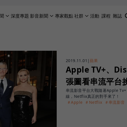
聞
深度專題
影音新聞
專家觀點
社群
活動
課程
雜誌
2019.11.01
|
蘋果
Apple TV+、
張圖看串流平台
串流影音平台大戰隨著Apple Tv+
線，Netflix真正的對手來了！
＃Apple
＃Netflix
＃串流影音