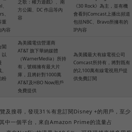
之歌：權力遊戲》、南
el、
《30 Rock》為主，並有機
方公園、DC 作品等內
ars、
會看到Comcast上播出頻道
容
等重
包括NBC、Bravo所擁有的
的內容
IP內容
為美國電信營運商
合闔
AT&T 旗下華納媒體
，以
為美國最大有線電視公司
（WarnerMedia）所持
漫
Comcast所持有，將對既有
有，號稱擁有最大片
戰、
的2,100萬有線電視用戶提
庫，且將針對1000萬
的粉
供免費訂閱
AT&T及HBO Now用戶
免費提供
瀏覽及搜尋，發現31％有意訂閱Disney +的用戶，至少
lix其中一個平台，來自Amazon Prime的流量占