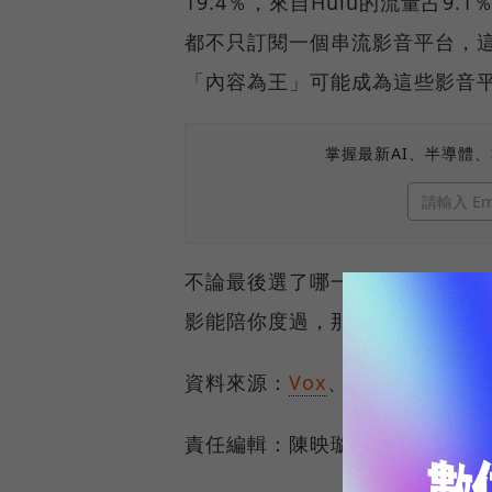
19.4％，來自Hulu的流量占9.
都不只訂閱一個串流影音平台，
「內容為王」可能成為這些影音
掌握最新AI、半導體
不論最後選了哪一個影音串流平
影能陪你度過，那是最幸福的了
資料來源：
Vox
、
Apple
、
Tech 
責任編輯：陳映璇