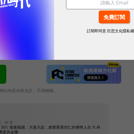
收640億美元、較去年同期成長2%
非做Disney+不可？
訂閱即同意
巨思文化隱私
Disney+
網站內容未經允許，不得轉載。