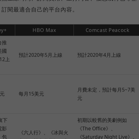
，訂閱最適合自己的平台內容。
ey+
HBO Max
Comcast Peacock
台推
美國
預計2020年5月上線
預計2020年4月上線
12上
月費未定，預計每月5~7美
美元
每月15美元
元
y旗下
初期以較舊的美劇例如
電影
《The Office》、
《六人行》、《冰與火
，包
《Saturday Night Live》、