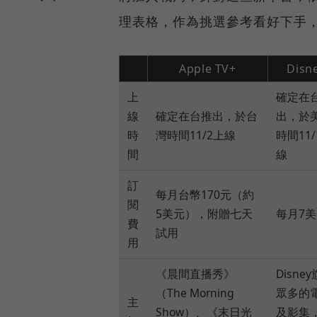
理表格，作為挑選參考看好下手
Apple TV+
Disn
上
確定在
線
確定在台推出，於台
出，於
時
灣時間11/2上線
時間11/
間
線
訂
每月台幣170元（約
閱
5美元），附贈七天
每月7
費
試用
用
《晨間直播秀》
Disne
（The Morning
眾多的
主
Show）、《末日光
及影集