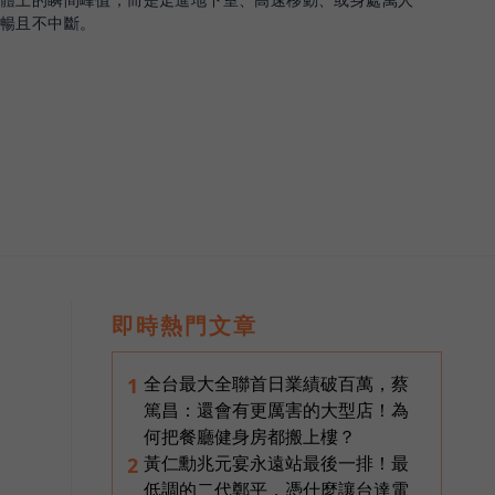
順暢且不中斷。
即時熱門文章
全台最大全聯首日業績破百萬，蔡
1
篤昌：還會有更厲害的大型店！為
何把餐廳健身房都搬上樓？
黃仁勳兆元宴永遠站最後一排！最
2
低調的二代鄭平，憑什麼讓台達電