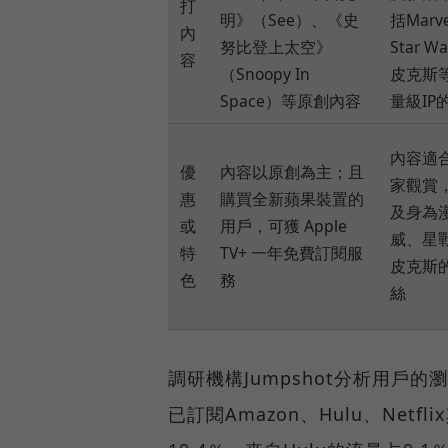
打
明》（See）、《史
括Marv
內
努比登上太空》
Star W
容
（Snoopy In
皮克斯
Space）等原創內容
量級IP
內容適
優
內容以原創為主；且
家觀賞
惠
購買全新蘋果裝置的
及身為
或
用戶，可獲 Apple
威、星
特
TV+ 一年免費訂閱服
皮克斯
色
務
絲
調研機構Jumpshot分析用戶的
已訂閱Amazon、Hulu、Netf