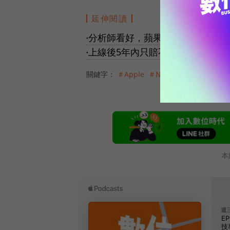
延伸閱讀
分析師看好，蘋果最新財報發布：營
●
上線後5年內只賠不賺，為什麼迪士尼
●
關鍵字：
＃Apple
＃Netflix
＃串流影音
＃
本