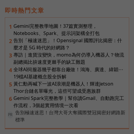
即時熱門文章
Gemini完整教學地圖！37篇實測整理，
1
Notebooks、Spark、提示詞架構全打包
告別「極速迷思」！Opensignal 國際評比揭密：什
2
麼才是 5G 時代的好網路？
專訪｜進貨沒變快，momo為何仍導入機器人？物流
3
副總揭比拚速度更棘手的缺工難題
全球AI伺服器幾乎都靠台廠做！鴻海、廣達、緯穎⋯
4
19檔AI基建概念股全拆解
黃仁勳再喊下一波AI浪潮是機器人！輝達Jetson
5
Thor台鏈名單曝光，這些可望成受惠族群
Gemini Spark完整教學｜幫你讀Gmail、自動跑完工
6
作流程，3個超實用情境一次看
告別極速迷思！台灣大哥大奪國際雙冠揭密好網路新
PR
標準