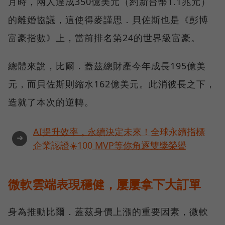
月時，兩人達成350億美元（約新台幣1.1兆元）
的離婚協議，這使得麥謹思．貝佐斯也是《彭博
富豪指數》上，當前排名第24的世界級富豪。
總體來說，比爾．蓋茲總財產今年成長195億美
元，而貝佐斯則縮水162億美元。此消彼長之下，
造就了本次的逆轉。
AI提升效率，永續決定未來！全球永續指標
➜
企業認證☀️100 MVP等你角逐雙獎榮譽
微軟雲端表現穩健，屢屢拿下大訂單
身為推動比爾．蓋茲身價上漲的重要因素，微軟