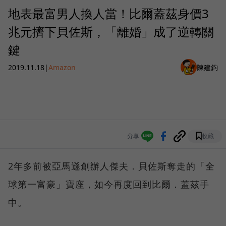
地表最富男人換人當！比爾蓋茲身價3
兆元擠下貝佐斯，「離婚」成了逆轉關
鍵
2019.11.18
|
Amazon
陳建鈞
分享
收藏
2年多前被亞馬遜創辦人傑夫．貝佐斯奪走的「全
球第一富豪」寶座，如今再度回到比爾．蓋茲手
中。