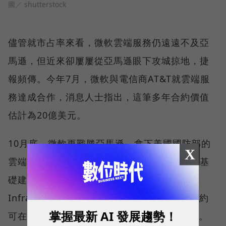
圖／ shutterstock
儘管就市占率來看，微軟雲端服務仍遠遠不及亞
馬遜，但近來卻屢屢從亞馬遜眼下攻城掠地，捷
報頻傳。今年7月，微軟與電信商AT&T就雲端服
務達成合作，消息人士指出，這筆多年合約價值
估計為20億美元。
10月底，微軟更戰勝亞馬遜，拿下美國國防部的
X
雲端大訂單。這項計畫名稱為「聯合企業國防基
礎建設」（Joint Enterprise Defense
Infrastructure，簡稱JEDI）。據估計，該合約
掌握最新 AI 發展趨勢！
可在未來10年來，為微軟創造100億美元價值。