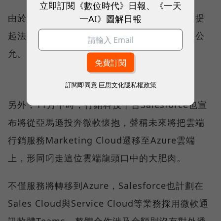
立即訂閱《數位時代》日報、《一天
由於這筆交易規模如此龐大，亞馬遜更在上週提
一AI》圖解日報
起法律申訴，認為國防部的決策帶有偏見並不公
允。
訂閱即同意
巨思文化隱私權政策
另外，11月中時，行銷科技平台Salesforce也宣
布將從亞馬遜投奔微軟懷抱，聲稱未來將把雲端
行銷服務Marketing Cloud遷移至Azure雲端
上，形同叼走這位雲端龍頭口中的大肥肉。
不僅服務將轉移到Azure，Salesforce也計劃在
Sales Cloud與Service Cloud等業務採用微軟通