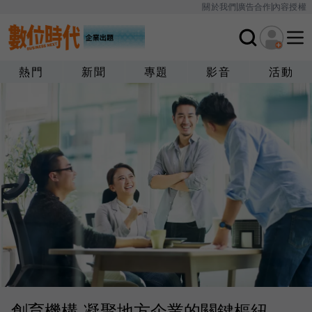
關於我們
廣告合作
內容授權
熱門
新聞
專題
影音
活動
創育機構-凝聚地方企業的關鍵樞紐