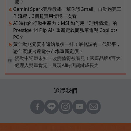
服？
Gemini Spark完整教學｜幫你讀Gmail、自動跑完工
4
作流程，3個超實用情境一次看
AI 時代的行動生產力：MSI 如何用「理解情境」的
5
Prestige 14 Flip AI+ 重新定義商務筆電與 Copilot+
PC？
黃仁勳兆元宴永遠站最後一排！最低調的二代鄭平，
6
憑什麼讓台達電被市場重新定價？
變動中迎戰未知，改變值得被看見！國際品牌X百大
PR
經理人雙重肯定，展現AI時代關鍵成長力
追蹤我們