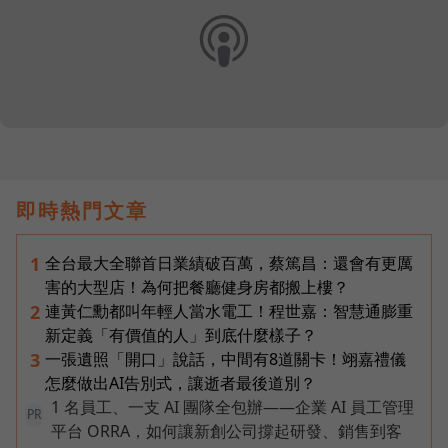
即時熱門文章
全台最大全聯首日業績破百萬，蔡篤昌：還會有更厲
1
害的大型店！為何把餐廳健身房都搬上樓？
連黃仁勳都叫年輕人當水電工！程世嘉：智慧通膨重
2
新定義「有價值的人」到底什麼樣子？
一張遺照「開口」說話，中間有8道關卡！翊嘉禮儀
3
怎麼做出AI告別式，讓逝者最後道別？
1 名員工、一支 AI 團隊全包辦——企業 AI 員工管理
PR
平台 ORRA，如何讓新創公司撐起研發、銷售到客