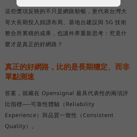
這些獎項反映的不只是網路順暢，更代表台灣大
哥大長期投入頻譜布局、基地台建設與 5G 技術
整合所累積的成果，也讓外界重新思考：究竟什
麼才是真正的好網路？
真正的好網路，比的是長期穩定、而非
單點測速
答案，就藏在 Opensignal 最具代表性的兩項評
比指標──可靠性體驗（Reliability
Experience）與品質一致性（Consistent
Quality）。