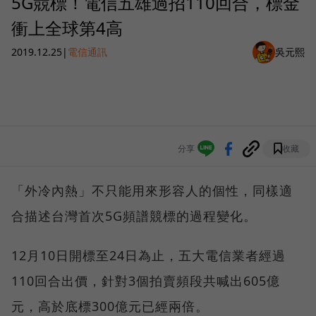
5G競標！電信五雄過招110回合，標金
衝上全球第4高
2019.12.25
|
電信通訊
吳元熙
分享
收藏
「外冷內熱」不只能用來形容人的個性，同樣適
合描述台灣首次5G頻譜競標的過程變化。
12月10日開標至24日為止，五大電信業者經過
110回合出價，針對3個拍賣頻段共喊出605億
元，高於底標300億元已經兩倍。