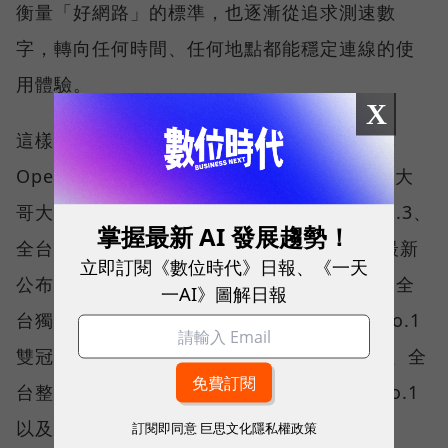
衡量「好網路」的標準，也逐漸從追求測速數
字，轉向任何時間、任何地點都能穩定連線的使
用體驗。
X
這樣的轉變，也反映在國際權威網路分析機構
Opensignal 公布的評比結果。今年初，台灣大
哥大不僅率先奪下「 4G／5G 在線率全球 No.3、
掌握最新 AI 發展趨勢！
全台 No.1 」國際級榮譽，在 Opensignal 最新
立即訂閱《數位時代》日報、《一天
公布的台灣行動網路體驗報告中，更一舉斬獲全
一AI》圖解日報
台獨有的「可靠性體驗」與「品質一致性」No.1
雙冠王，同時，包辦全台整體影音體驗 No.1、全
台整體語音體驗 No.1、全台 5G 語音體驗 No.1
以及全台網路在線率 No.1 多項榮譽。
訂閱即同意
巨思文化隱私權政策