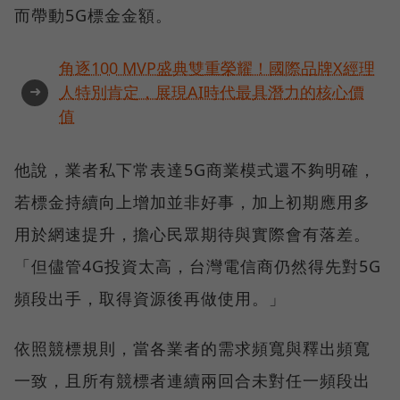
而帶動5G標金金額。
角逐100 MVP盛典雙重榮耀！國際品牌X經理
➜
人特別肯定，展現AI時代最具潛力的核心價
值
他說，業者私下常表達5G商業模式還不夠明確，
若標金持續向上增加並非好事，加上初期應用多
用於網速提升，擔心民眾期待與實際會有落差。
「但儘管4G投資太高，台灣電信商仍然得先對5G
頻段出手，取得資源後再做使用。」
依照競標規則，當各業者的需求頻寬與釋出頻寬
一致，且所有競標者連續兩回合未對任一頻段出