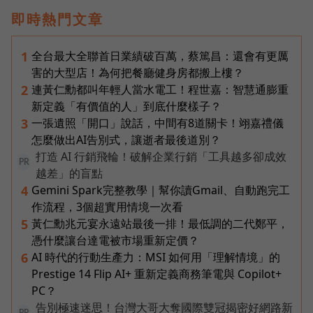
即時熱門文章
全台最大全聯首日業績破百萬，蔡篤昌：還會有更厲
1
害的大型店！為何把餐廳健身房都搬上樓？
連黃仁勳都叫年輕人當水電工！程世嘉：智慧通膨重
2
新定義「有價值的人」到底什麼樣子？
一張遺照「開口」說話，中間有8道關卡！翊嘉禮儀
3
怎麼做出AI告別式，讓逝者最後道別？
打造 AI 行銷飛輪！破解企業行銷「工具越多卻成效
PR
越差」的盲點
Gemini Spark完整教學｜幫你讀Gmail、自動跑完工
4
作流程，3個超實用情境一次看
黃仁勳兆元宴永遠站最後一排！最低調的二代鄭平，
5
憑什麼讓台達電被市場重新定價？
AI 時代的行動生產力：MSI 如何用「理解情境」的
6
Prestige 14 Flip AI+ 重新定義商務筆電與 Copilot+
PC？
告別極速迷思！台灣大哥大奪國際雙冠揭密好網路新
PR