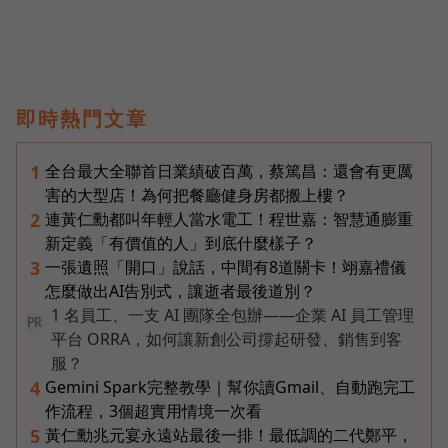
即時熱門文章
全台最大全聯首日業績破百萬，蔡篤昌：還會有更厲
1
害的大型店！為何把餐廳健身房都搬上樓？
連黃仁勳都叫年輕人當水電工！程世嘉：智慧通膨重
2
新定義「有價值的人」到底什麼樣子？
一張遺照「開口」說話，中間有8道關卡！翊嘉禮儀
3
怎麼做出AI告別式，讓逝者最後道別？
1 名員工、一支 AI 團隊全包辦——企業 AI 員工管理
PR
平台 ORRA，如何讓新創公司撐起研發、銷售到客
服？
Gemini Spark完整教學｜幫你讀Gmail、自動跑完工
4
作流程，3個超實用情境一次看
黃仁勳兆元宴永遠站最後一排！最低調的二代鄭平，
5