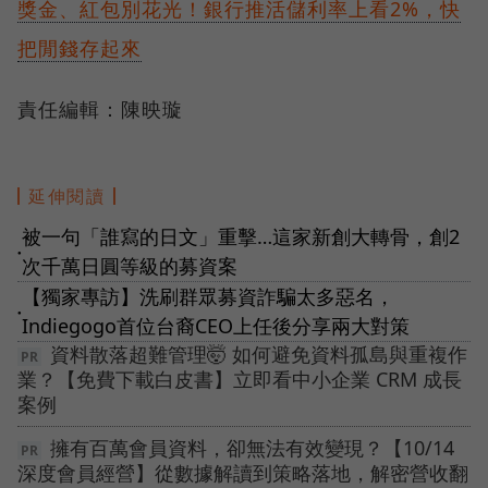
獎金、紅包別花光！銀行推活儲利率上看2%，快
把閒錢存起來
責任編輯：陳映璇
延伸閱讀
被一句「誰寫的日文」重擊…這家新創大轉骨，創2
●
次千萬日圓等級的募資案
【獨家專訪】洗刷群眾募資詐騙太多惡名，
●
Indiegogo首位台裔CEO上任後分享兩大對策
資料散落超難管理🤯 如何避免資料孤島與重複作
業？【免費下載白皮書】立即看中小企業 CRM 成長
案例
擁有百萬會員資料，卻無法有效變現？【10/14
深度會員經營】從數據解讀到策略落地，解密營收翻