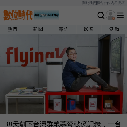
關於我們
廣告合作
內容授權
熱門
新聞
專題
影音
活動
38天創下台灣群眾募資破億記錄，一台