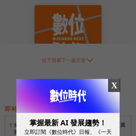
往下滑看下一篇文章
X
即時熱門文章
掌握最新 AI 發展趨勢！
全台最大全聯首日業績破百萬，蔡篤昌：還會有更厲
1
立即訂閱《數位時代》日報、《一天
害的大型店！為何把餐廳健身房都搬上樓？