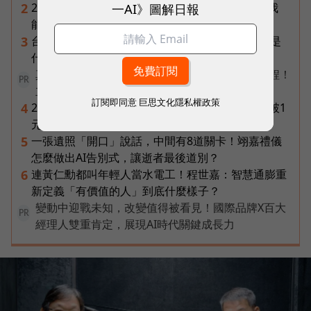
一AI》圖解日報
2026普發一萬最新進度｜國民支援金通過了嗎？我
2
能領嗎？地方發錢大盤點
台達電第二曲線盤點：「不發火的發電機」SOFC是
3
什麼？AI機器人、微電網、氫電池都它的局
真正的效率，不是更忙，而是建立更好的工作流程！
PR
立即了解《AI 人才全方位實戰課》
訂閱即同意
巨思文化隱私權政策
2026年8月ETF配息盤點｜19檔一次看，00878衝破1
4
元創高、00929殖利率逾16%
一張遺照「開口」說話，中間有8道關卡！翊嘉禮儀
5
怎麼做出AI告別式，讓逝者最後道別？
連黃仁勳都叫年輕人當水電工！程世嘉：智慧通膨重
6
新定義「有價值的人」到底什麼樣子？
變動中迎戰未知，改變值得被看見！國際品牌X百大
PR
經理人雙重肯定，展現AI時代關鍵成長力