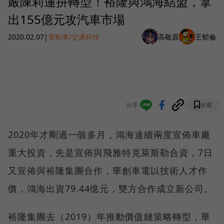
嚴陳莉蓮拚轉型！裕隆與鴻海結盟，拿
出155億元攻汽車市場
2020.02.07
|
電動車/交通科技
高敬原
王郁倫
分享
收藏
2020年才剛過一個多月，鴻海連續兩度宣佈車廠
重大投資，先是宣佈與飛雅特克萊斯勒合資，7日
又宣佈與裕隆集團合作，華創車電以技術人才作
價，鴻海出資79.44億元，雙方合作成立新公司。
裕隆集團去（2019）年推動價值鏈策略轉型，華