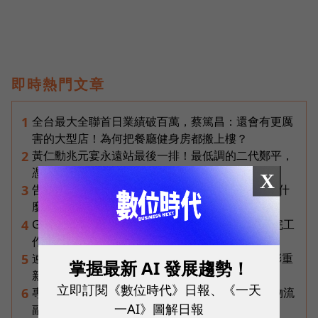
即時熱門文章
全台最大全聯首日業績破百萬，蔡篤昌：還會有更厲
1
害的大型店！為何把餐廳健身房都搬上樓？
黃仁勳兆元宴永遠站最後一排！最低調的二代鄭平，
2
憑什麼讓台達電被市場重新定價？
X
告別「極速迷思」！Opensignal 國際評比揭密：什
3
麼才是 5G 時代的好網路？
Gemini Spark完整教學｜幫你讀Gmail、自動跑完工
4
作流程，3個超實用情境一次看
連黃仁勳都叫年輕人當水電工！程世嘉：智慧通膨重
5
掌握最新 AI 發展趨勢！
新定義「有價值的人」到底什麼樣子？
立即訂閱《數位時代》日報、《一天
專訪｜進貨沒變快，momo為何仍導入機器人？物流
6
一AI》圖解日報
副總揭比拚速度更棘手的缺工難題