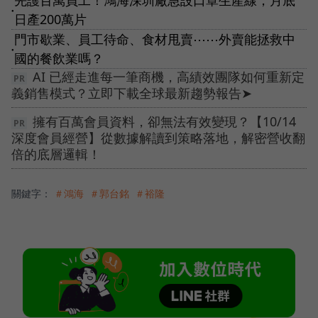
先護百萬員工！鴻海深圳廠急設口罩生產線，月底
●
日產200萬片
門市歇業、員工待命、食材甩賣⋯⋯外賣能拯救中
●
國的餐飲業嗎？
AI 已經走進每一筆商機，高績效團隊如何重新定
義銷售模式？立即下載全球最新趨勢報告➤
擁有百萬會員資料，卻無法有效變現？【10/14
深度會員經營】從數據解讀到策略落地，解密營收翻
倍的底層邏輯！
關鍵字：
＃鴻海
＃郭台銘
＃裕隆