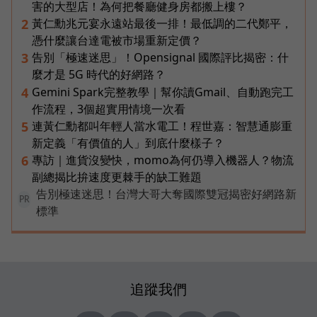
害的大型店！為何把餐廳健身房都搬上樓？
黃仁勳兆元宴永遠站最後一排！最低調的二代鄭平，
2
憑什麼讓台達電被市場重新定價？
告別「極速迷思」！Opensignal 國際評比揭密：什
3
麼才是 5G 時代的好網路？
Gemini Spark完整教學｜幫你讀Gmail、自動跑完工
4
作流程，3個超實用情境一次看
連黃仁勳都叫年輕人當水電工！程世嘉：智慧通膨重
5
新定義「有價值的人」到底什麼樣子？
專訪｜進貨沒變快，momo為何仍導入機器人？物流
6
副總揭比拚速度更棘手的缺工難題
告別極速迷思！台灣大哥大奪國際雙冠揭密好網路新
PR
標準
追蹤我們