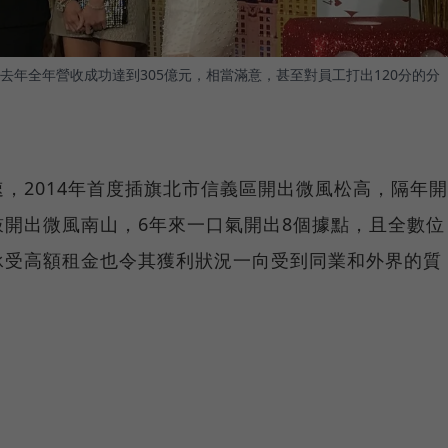
年全年營收成功達到305億元，相當滿意，甚至對員工打出120分的分
，2014年首度插旗北市信義區開出微風松高，隔年開
開出微風南山，6年來一口氣開出8個據點，且全數位
承受高額租金也令其獲利狀況一向受到同業和外界的質