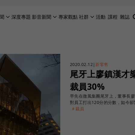
聞
深度專題
影音新聞
專家觀點
社群
活動
課程
雜誌
2020.02.12
|
新零售
尾牙上廖鎮漢才樂
裁員30%
早先在微風集團尾牙上，董事長廖鎮
對員工打出120分的分數，如今
＃裁員