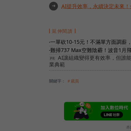
➜
AI提升效率，永續決定未來！全
延伸閱讀
一單砍10-15元！不滿單方面調薪，
●
難掃737 Max空難陰霾！波音1
●
AI讓組織變得更有效率，但誰
業典範
關鍵字：
＃裁員
本