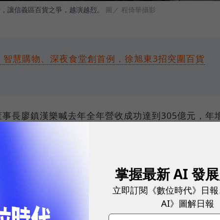
營運，讓信義區百貨之爭，越演越烈。
圖／ 程倚華攝影
了！智慧購物、深夜食堂創首例，徐旭東3招突圍百貨
事長廖鎮漢樂喊去年全年營收成功達到305億元，年
員工打出120分的分數，並宣布年終獎金給出2.5-7個
員，令外界相當意外，恐怕也將使內部氣氛更加低迷，
掌握最新 AI 發
立即訂閱《數位時代》日報
AI》圖解日報