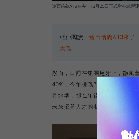
遠百信義A13在去年12月25日正式對外試
延伸閱讀：
遠百信義A13來
大戰
然而，日前在集團尾牙上，微風董
40%，今年挑戰310億元，甚至對
月水準，卻在年後隨即大規模裁
未來招募人才的狀況有待觀察。