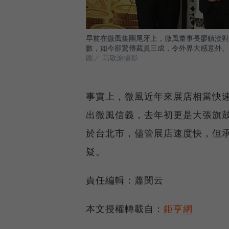
早前在微風集團尾牙上，微風董事長廖鎮漢對去
數，如今卻驚傳裁員三成，令外界大感意外。
圖／ 高敬原攝影
事實上，微風近年來展店相當快速
出微風信義，去年初更是大張旗鼓
於台北市，儘管展店速度快，但
疑。
責任編輯：蕭閔云
本文授權轉載自：
鉅亨網