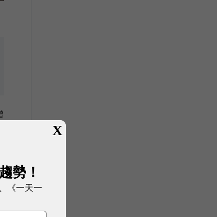
增
X
展趨勢！
、《一天一