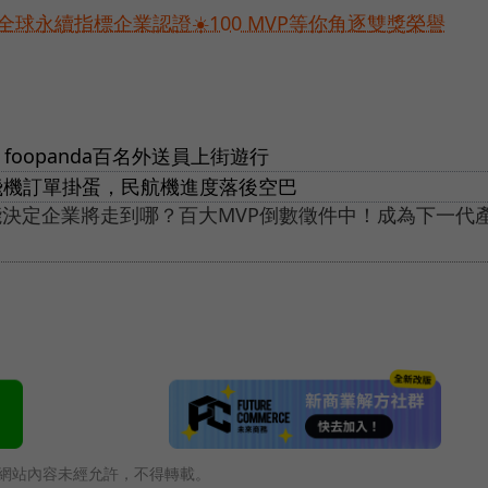
球永續指標企業認證☀️100 MVP等你角逐雙獎榮譽
foopanda百名外送員上街遊行
月飛機訂單掛蛋，民航機進度落後空巴
能決定企業將走到哪？百大MVP倒數徵件中！成為下一代
網站內容未經允許，不得轉載。