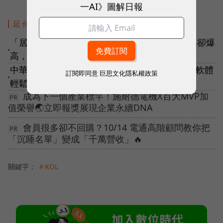
一AI》圖解日報
延伸閱讀
「居家隔離」無法旅行，這些旅遊類KOL漲粉率卻爆
●
高，為什麼？
中華電信也瘋VTuber！比KOL互動率更高，3款軟體
訂閱即同意
巨思文化隱私權政策
●
輕鬆打造自己的品牌代言人
成為下一個產業標竿！施耐德電機X百大MVP加
值榮譽🌏立即報獎展現企業永續DNA
會員很多卻不回購？10/14 電通高階顧問教你把
「沉睡名單」變成「千萬營收」🔥
關鍵字：
＃KOL