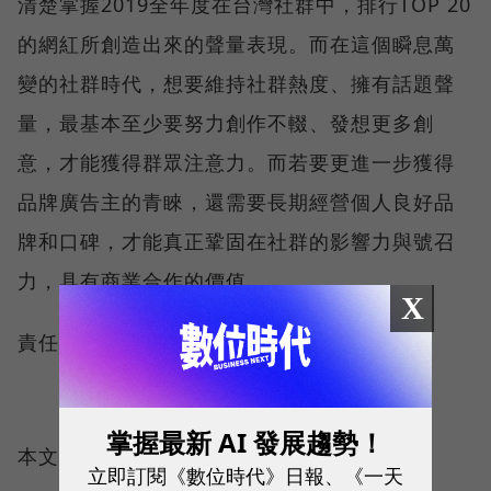
清楚掌握2019全年度在台灣社群中，排行TOP 20
的網紅所創造出來的聲量表現。而在這個瞬息萬
變的社群時代，想要維持社群熱度、擁有話題聲
量，最基本至少要努力創作不輟、發想更多創
意，才能獲得群眾注意力。而若要更進一步獲得
品牌廣告主的青睞，還需要長期經營個人良好品
牌和口碑，才能真正鞏固在社群的影響力與號召
力，具有商業合作的價值。
X
責任編輯：林芳如
掌握最新 AI 發展趨勢！
本文授權轉載自：
KOL Radar
立即訂閱《數位時代》日報、《一天