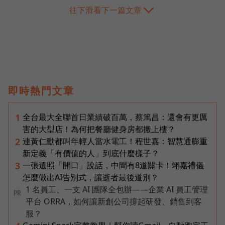
往下滑看下一篇文章
即時熱門文章
全台最大全聯首日業績破百萬，蔡篤昌：還會有更厲
1
害的大型店！為何把餐廳健身房都搬上樓？
連黃仁勳都叫年輕人當水電工！程世嘉：智慧通膨重
2
新定義「有價值的人」到底什麼樣子？
一張遺照「開口」說話，中間有8道關卡！翊嘉禮儀
3
怎麼做出AI告別式，讓逝者最後道別？
1 名員工、一支 AI 團隊全包辦——企業 AI 員工管理
PR
平台 ORRA，如何讓新創公司撐起研發、銷售到客
服？