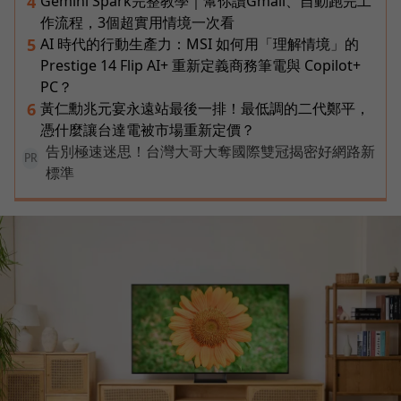
Gemini Spark完整教學｜幫你讀Gmail、自動跑完工
4
作流程，3個超實用情境一次看
AI 時代的行動生產力：MSI 如何用「理解情境」的
5
Prestige 14 Flip AI+ 重新定義商務筆電與 Copilot+
PC？
黃仁勳兆元宴永遠站最後一排！最低調的二代鄭平，
6
憑什麼讓台達電被市場重新定價？
告別極速迷思！台灣大哥大奪國際雙冠揭密好網路新
PR
標準