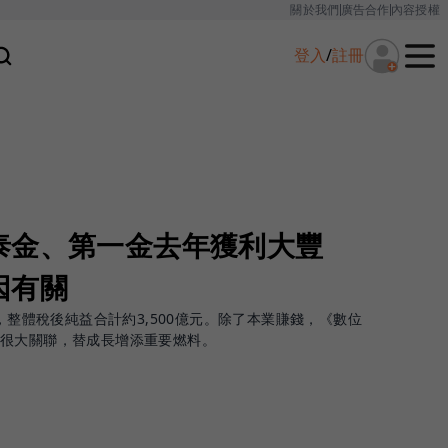
關於我們
廣告合作
內容授權
登入
/
註冊
泰金、第一金去年獲利大豐
因有關
收，整體稅後純益合計約3,500億元。除了本業賺錢，《數位
很大關聯，替成長增添重要燃料。