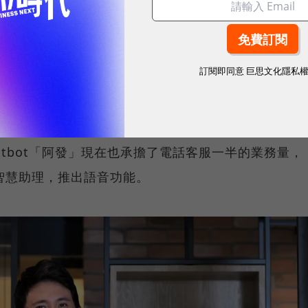
的獲利引擎，來自國泰人壽。
統型分期繳，及投資型保單為主。國泰金控資深副總經
訂閱即同意
巨思文化隱私
許多數位體驗，針對業務員跟客戶介紹產品的平板，在
從核保到理賠也全都可以在數位平台上完成。
atbot「阿發」現在也承擔了電話客服一半的業務量，
e等智慧助理，推出語音功能。