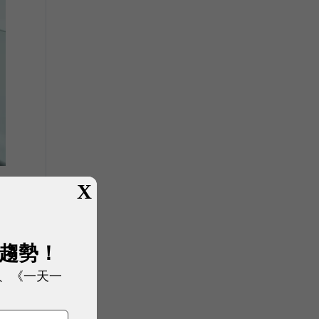
X
展趨勢！
、《一天一