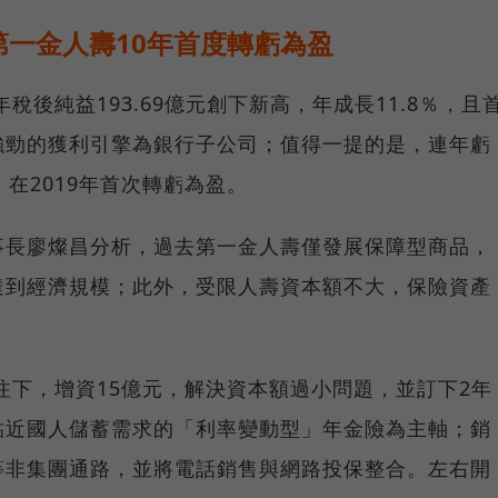
一金人壽10年首度轉虧為盈
稅後純益193.69億元創下新高，年成長11.8％，且
強勁的獲利引擎為銀行子公司；值得一提的是，連年虧
在2019年首次轉虧為盈。
事長廖燦昌分析，過去第一金人壽僅發展保障型商品，
達到經濟規模；此外，受限人壽資本額不大，保險資產
挹注下，增資15億元，解決資本額過小問題，並訂下2年
貼近國人儲蓄需求的「利率變動型」年金險為主軸；銷
等非集團通路，並將電話銷售與網路投保整合。左右開