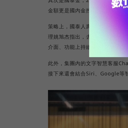
金額更是國內金控第一名，主要
策略上，國泰人壽保單銷售以傳
理姚旭杰指出，去年人壽改善了
介面、功能上持續優化，此外，
此外，集團內的文字智慧客服Ch
接下來還會結合Siri、Googl