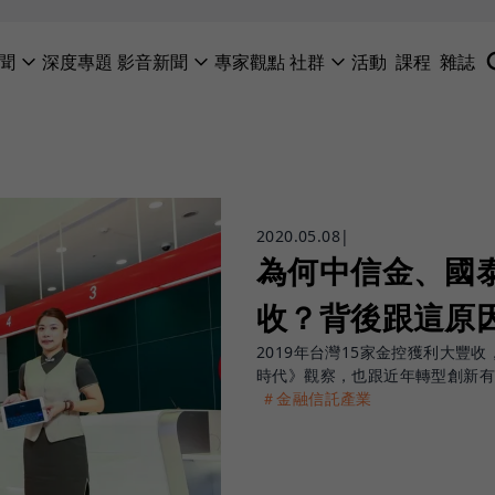
聞
深度專題
影音新聞
專家觀點
社群
活動
課程
雜誌
2020.05.08
|
為何中信金、國
收？背後跟這原
2019年台灣15家金控獲利大豐
時代》觀察，也跟近年轉型創新有
＃金融信託產業