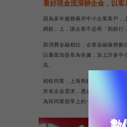
看好現金流深耕企金，以客
因為多年服務兩岸中小企業客戶，
網銀」上，讓企業不必再「跑銀行
跟消費金融相比，企業金融服務數
以書面加簽章為依據，加上許多中
高。
相較同業，上海商銀因為多年企金
所有企金需求，透過他們都能在線
為與同業競爭上的一大優勢。