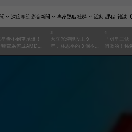
聞
深度專題
影音新聞
專家觀點
社群
活動
課程
雜誌
3
4
三星看不到車尾燈！
大立光蟬聯股王９
「明星三缺
台積電為何成AMD超
年，林恩平的３個不
們做的！鈊
微、蘋果的最愛
敗關鍵是什麼？
功數位轉型
次的生死抉