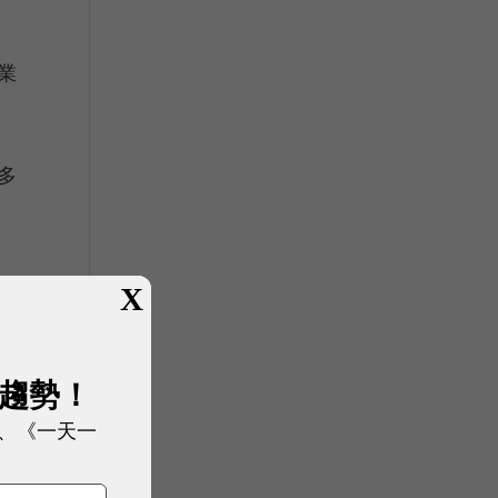
業
多
X
乎
成
展趨勢！
、《一天一