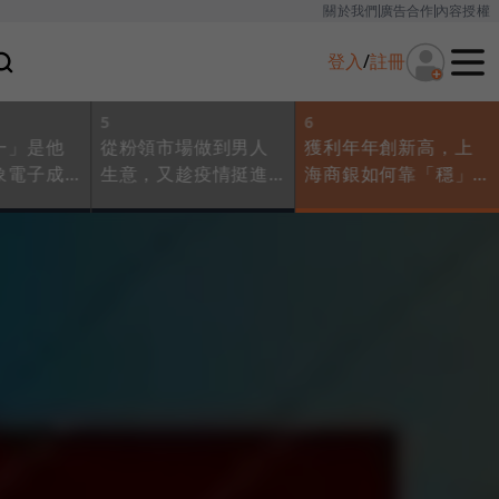
關於我們
廣告合作
內容授權
登入
/
註冊
5
6
一」是他
從粉領市場做到男人
獲利年年創新高，上
象電子成
生意，又趁疫情挺進
海商銀如何靠「穩」
，背後是2
蛋黃區！寶雅為何老
字打趴一堆金控？
擇
做「大家想不到的
事」？