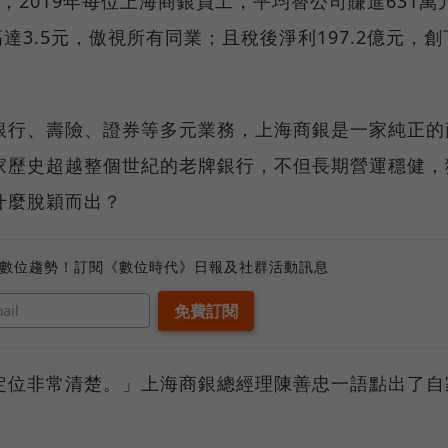
，2019年每位上海商銀員工，平均替公司賺進631萬
達3.5元，傲視所有同業；且稅後淨利197.2億元，創
銀行、壽險、證券等多元業務，上海商銀是一家純正的
家歷史超越整個世紀的老牌銀行，不但長期營運穩健，
什麼脫穎而出？
、數位趨勢！訂閱《數位時代》日報及社群活動訊息
定位非常清楚。」上海商銀總經理陳善忠一語點出了自