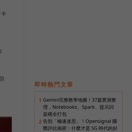
雙卡
0
但
即時熱門文章
Gemini完整教學地圖！37篇實測整
1
理，Notebooks、Spark、提示詞
架構全打包
告別「極速迷思」！Opensignal 國
2
際評比揭密：什麼才是 5G 時代的好