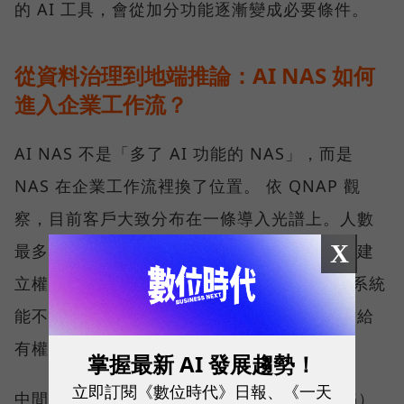
的 AI 工具，會從加分功能逐漸變成必要條件。
從資料治理到地端推論：AI NAS 如何
進入企業工作流？
AI NAS 不是「多了 AI 功能的 NAS」，而是
NAS 在企業工作流裡換了位置。 依 QNAP 觀
察，目前客戶大致分布在一條導入光譜上。人數
X
最多的一群，仍在把資料集中、分類、清理與建
立權限。這一步看似與 AI 無關，卻決定後續系統
能不能找到正確資料、辨識版本，並把答案交給
有權限的人。
掌握最新 AI 發展趨勢！
立即訂閱《數位時代》日報、《一天
中間一群開始建置私有的檢索增強生成（RAG）