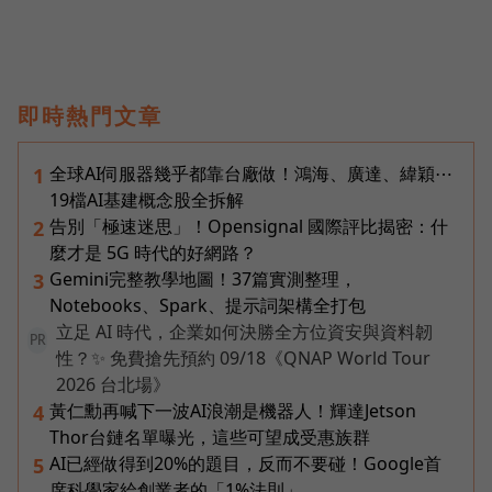
即時熱門文章
全球AI伺服器幾乎都靠台廠做！鴻海、廣達、緯穎⋯
1
19檔AI基建概念股全拆解
告別「極速迷思」！Opensignal 國際評比揭密：什
2
麼才是 5G 時代的好網路？
Gemini完整教學地圖！37篇實測整理，
3
Notebooks、Spark、提示詞架構全打包
立足 AI 時代，企業如何決勝全方位資安與資料韌
PR
性？✨ 免費搶先預約 09/18《QNAP World Tour
2026 台北場》
黃仁勳再喊下一波AI浪潮是機器人！輝達Jetson
4
Thor台鏈名單曝光，這些可望成受惠族群
AI已經做得到20%的題目，反而不要碰！Google首
5
席科學家給創業者的「1%法則」