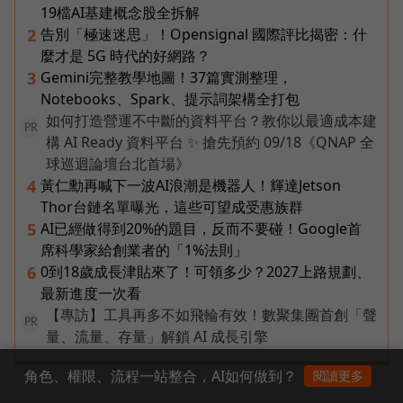
19檔AI基建概念股全拆解
告別「極速迷思」！Opensignal 國際評比揭密：什
2
麼才是 5G 時代的好網路？
Gemini完整教學地圖！37篇實測整理，
3
Notebooks、Spark、提示詞架構全打包
如何打造營運不中斷的資料平台？教你以最適成本建
PR
構 AI Ready 資料平台 ✨ 搶先預約 09/18《QNAP 全
球巡迴論壇台北首場》
黃仁勳再喊下一波AI浪潮是機器人！輝達Jetson
4
Thor台鏈名單曝光，這些可望成受惠族群
AI已經做得到20%的題目，反而不要碰！Google首
5
席科學家給創業者的「1%法則」
0到18歲成長津貼來了！可領多少？2027上路規劃、
6
最新進度一次看
【專訪】工具再多不如飛輪有效！數聚集團首創「聲
PR
量、流量、存量」解鎖 AI 成長引擎
角色、權限、流程一站整合，AI如何做到？
閱讀更多