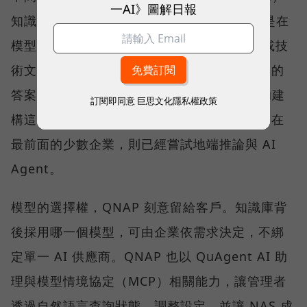
一AI》圖解日報
知識庫。RAG 並不是重新訓練一個模型，而是在
模型回答前，先從企業的 SOP、合約、法規或技
術文件中取回相關內容，再產生附有來源依據的
答案。QNAP 以 Qsirch 的語意搜尋能力協助建
訂閱即同意
巨思文化隱私權政策
構這類應用，協助企業建立私有知識庫；而走在
最前面的少數企業，則已經嘗試地端推論與 AI
Agent。
模型的選擇權，QNAP 刻意留給客戶。知識庫背
後採用哪一個模型，可由企業依需求決定，不綁
定單一 AI 供應商。QNAP 也以 QuAgent AI 助
理與模型情境協定（MCP）相關能力，讓管理者
透過自然語言查詢狀態、調整設定，並讓 NAS 成