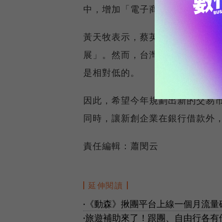
中，增加「電子商務產業」的交
黃天牧表示，蔡英文總統在520
展」。然而，台灣直接金融占比才
是相對低的。
因此，希望今年規劃出新的交易
同時，讓新創企業在銀行借款外
責任編輯：蕭閔云
延伸閱讀
《動森》揪團平台上線一個月流量
●
旅遊補助來了！跟團、自由行各有
●