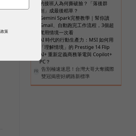
的接班人為何撕破臉？「落後群
創」成最後稻草？
Gemini Spark完整教學｜幫你讀
5
Gmail、自動跑完工作流程，3個超
權政策
實用情境一次看
AI 時代的行動生產力：MSI 如何用
6
「理解情境」的 Prestige 14 Flip
AI+ 重新定義商務筆電與 Copilot+
PC？
告別極速迷思！台灣大哥大奪國際
PR
雙冠揭密好網路新標準