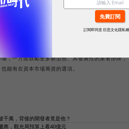
易類別，達成外界期待的產業群聚效果。
就職典禮上，提到「期許多元金融、能夠促進產業發
訂閱即同意
巨思文化隱私
10%多，白話來說，就是資本市場協助企業的程度，
市場，一方面鼓勵更多新型態、具發展性的業者掛牌，
，也能有在資本市場籌資的選項。
破千萬，背後的開發者竟是他？
優惠，觀光局預算上看40億元