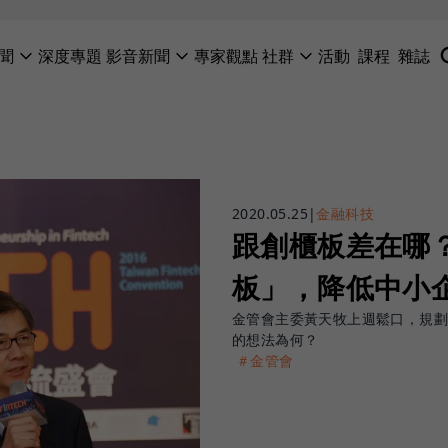
聞
深度專題
影音新聞
專家觀點
社群
活動
課程
雜誌
2020.05.25
|
金融科技
跟創櫃板差在哪
板」，降低中小
金管會主委黃天牧上週鬆口，規
的想法為何？
＃金管會