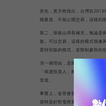
首先，黃天牧指出，台灣在201
能募資、不能公開交易，這樣的
第二，張振山局長補充，無論是
版」可以交易，這樣的模式很像
置特別版的模式，並限制參與的
另一個理由，是國發會鼓勵金管
「保護投資人」兩大標準下，金
管道。
事實上，金管會曾在2017年，
當時是針對電商業者的需求，最