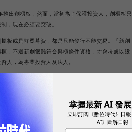
3年推出創櫃板，然而，當初為了保護投資人，創櫃板只
限制，現在必須要突破。
創櫃板或是群眾募資，都是只能發行不能交易。「新創
興櫃，不過新創很難符合興櫃條件資格，才會考慮以設
投資人，為專業投資人及法人。
會，針對新創開放新的籌資管道，在「方便籌資」、
管會才會希望再開設一個對新創、中小企業友善的籌資
掌握最新 AI 發
立即訂閱《數位時代》日報
研究過主板（集中和櫃買市場）外的「特殊板」，不過，
AI》圖解日報
後，考量到電商算是相對成熟產業，在上櫃和興櫃市場