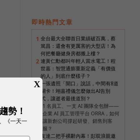
即時熱門文章
全台最大全聯首日業績破百萬，蔡
1
篤昌：還會有更厲害的大型店！為
何把餐廳健身房都搬上樓？
連黃仁勳都叫年輕人當水電工！程
2
世嘉：智慧通膨重新定義「有價值
的人」到底什麼樣子？
X
一張遺照「開口」說話，中間有8道
3
關卡！翊嘉禮儀怎麼做出AI告別
式，讓逝者最後道別？
1 名員工、一支 AI 團隊全包辦——
展趨勢！
PR
企業 AI 員工管理平台 ORRA，如何
、《一天一
讓新創公司撐起研發、銷售到客
服？
友達二把手裸辭內幕！彭双浪親邀
4