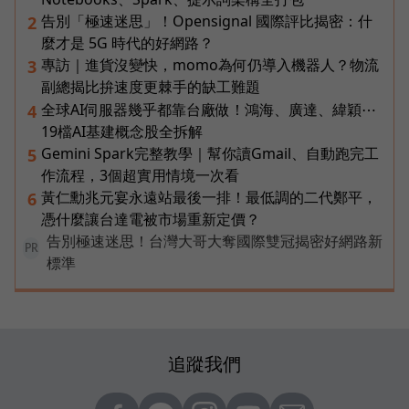
告別「極速迷思」！Opensignal 國際評比揭密：什
2
麼才是 5G 時代的好網路？
專訪｜進貨沒變快，momo為何仍導入機器人？物流
3
副總揭比拚速度更棘手的缺工難題
全球AI伺服器幾乎都靠台廠做！鴻海、廣達、緯穎⋯
4
19檔AI基建概念股全拆解
Gemini Spark完整教學｜幫你讀Gmail、自動跑完工
5
作流程，3個超實用情境一次看
黃仁勳兆元宴永遠站最後一排！最低調的二代鄭平，
6
憑什麼讓台達電被市場重新定價？
告別極速迷思！台灣大哥大奪國際雙冠揭密好網路新
PR
標準
追蹤我們