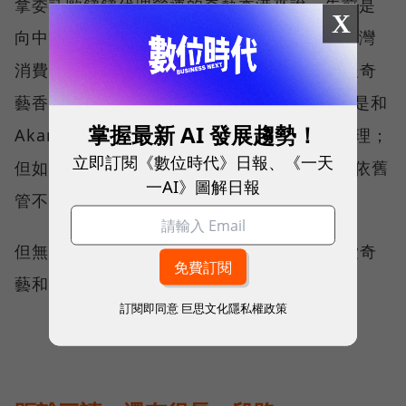
拿委託歐銻銻代理營運的奇藝香港來說，先前是
X
向中華電信旗下的是方通訊租用機房，提供台灣
消費者服務，在NCC介入後、雙方解約；而後奇
藝香港則改為和美國業者Akamai合作，倘若是和
掌握最新 AI 發展趨勢！
Akamai台灣方簽約，NCC表示則有權出手管理；
立即訂閱《數位時代》日報、《一天
但如果是和Akamai非台灣地區簽約，NCC則依舊
一AI》圖解日報
管不到。
但無論如何，NCC這下鐵了心要一竿子打死愛奇
藝和騰訊WeTV，不留絲毫餘地。
訂閱即同意
巨思文化隱私權政策