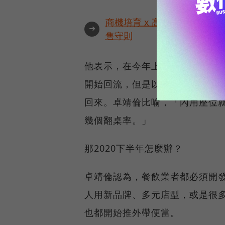
商機培育 x 高效報價 x 銷售
➜
售守則
他表示，在今年上半展望整體餐
開始回流，但是以內用為主的大坪
回來。卓靖倫比喻，「內用座位
幾個翻桌率。」
那2020下半年怎麼辦？
卓靖倫認為，餐飲業者都必須開
人用新品牌、多元店型，或是很
也都開始推外帶便當。