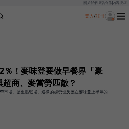
關於我們
廣告合作
內容授權
登入
/
註冊
12％！麥味登要做早餐界「豪
與超商、麥當勞匹敵？
外帶市場」是重點戰場。這樣的趨勢也反應在麥味登上半年的