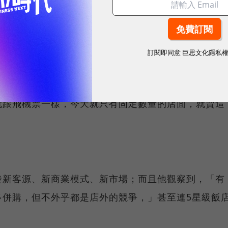
預測💥AI 如何協助主管提升團隊戰力？免費下載 AI 驅動銷
訂閱即同意
巨思文化隱私
飲業營收普遍都在下滑；儘管目前國內疫情趨穩、人潮
數餐廳來說，在1～5月流失的營收也很難在下半年補
就跟飛機票一樣，今天就只有固定數量的店面，就賣這
發新客源、新商業模式、新市場；而且他觀察到，「有
多併購，但不外乎都是店外的競爭，」甚至連5星級飯