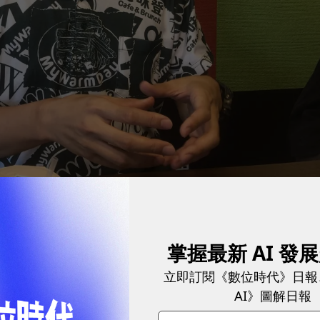
念，要做早餐界的豪經餐。
圖／ 程倚華攝影
麥味登下半年搶攻外帶市場
掌握最新 AI 發
立即訂閱《數位時代》日報
的時期，展望後疫情時代，卓靖倫指出，「外帶市場是
AI》圖解日報