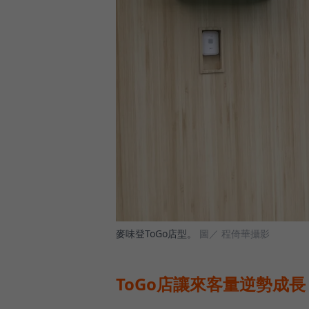
麥味登ToGo店型。
圖／ 程倚華攝影
ToGo店讓來客量逆勢成