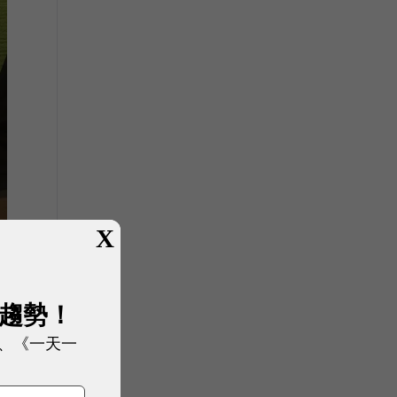
X
展趨勢！
、《一天一