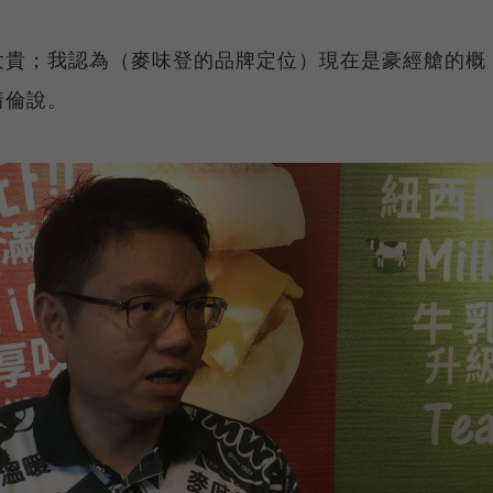
太貴；我認為（麥味登的品牌定位）現在是豪經艙的概
靖倫說。