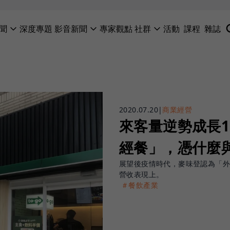
聞
深度專題
影音新聞
專家觀點
社群
活動
課程
雜誌
2020.07.20
|
商業經營
來客量逆勢成長
經餐」，憑什麼
展望後疫情時代，麥味登認為「
營收表現上。
＃餐飲產業