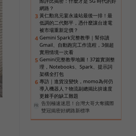
際評比揭密：什麼才是 5G 時代的好
網路？
黃仁勳兆元宴永遠站最後一排！最
3
低調的二代鄭平，憑什麼讓台達電
被市場重新定價？
Gemini Spark完整教學｜幫你讀
4
Gmail、自動跑完工作流程，3個超
實用情境一次看
Gemini完整教學地圖！37篇實測整
5
理，Notebooks、Spark、提示詞
架構全打包
專訪｜進貨沒變快，momo為何仍
6
導入機器人？物流副總揭比拚速度
更棘手的缺工難題
告別極速迷思！台灣大哥大奪國際
PR
雙冠揭密好網路新標準