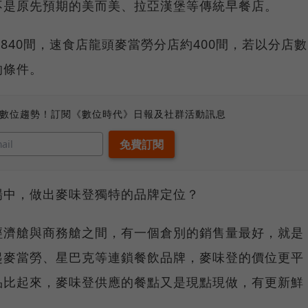
不是原先預期的美而美、拉亞漢堡等傳統早餐店。
約840間，速食店龍頭麥當勞分店約400間，若以分店數
的條件。
、數位趨勢！訂閱《數位時代》日報及社群活動訊息
場中，做出麥味登獨特的品牌定位？
經濟艙與商務艙之間，有一個倉別的銷售量最好，就是
起麥當勞、星巴克等連鎖餐飲品牌，麥味登的價位更平
品比起來，麥味登供應的餐點又是現點現做，有更新鮮