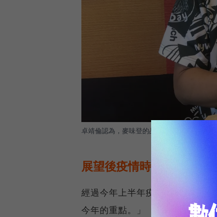
卓靖倫認為，麥味登的品牌定位是豪經艙的概
展望後疫情時代餐飲業，
經過今年上半年疫情影響最劇烈
今年的重點。」