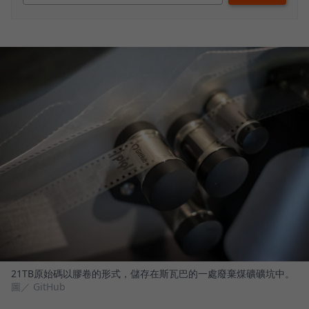
21TB原始碼以膠卷的形式，儲存在斯瓦巴的一處廢棄煤礦礦坑中。
圖／ GitHub