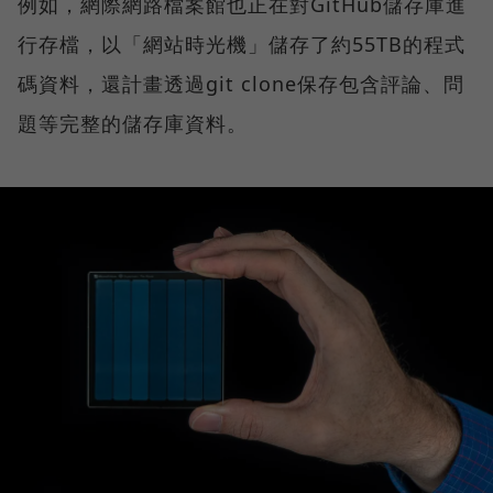
例如，網際網路檔案館也正在對GitHub儲存庫進
行存檔，以「網站時光機」儲存了約55TB的程式
碼資料，還計畫透過git clone保存包含評論、問
題等完整的儲存庫資料。