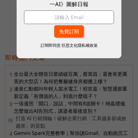
一AI》圖解日報
往下滑看下一篇文章
訂閱即同意
巨思文化隱私權政策
即時熱門文章
全台最大全聯首日業績破百萬，蔡篤昌：還會有更厲
1
害的大型店！為何把餐廳健身房都搬上樓？
連黃仁勳都叫年輕人當水電工！程世嘉：智慧通膨重
2
新定義「有價值的人」到底什麼樣子？
一張遺照「開口」說話，中間有8道關卡！翊嘉禮儀
3
怎麼做出AI告別式，讓逝者最後道別？
打造 AI 行銷飛輪！破解企業行銷「工具越多卻成效
PR
越差」的盲點
Gemini Spark完整教學｜幫你讀Gmail、自動跑完工
4