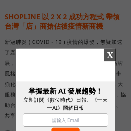
SHOPLINE 以 2 X 2 成功方程式 帶領
台灣「店」商搶佔後疫情新商機
新冠肺炎 ( COVID - 19 ) 疫情的爆發，無疑加速
了產業的轉移，意外推動了全球電商產業的發
X
展，台灣也不例外，SHOPLINE 除透過傑出品牌
風格大賞讓更多人認識台灣優質品牌，更進一步
強化在 2 大產品 ( 社群購物、智慧廣告 ) 與 2 大
掌握最新 AI 發展趨勢！
服務 ( 數位行銷專案、跨境電商方案 ) 的能量，協
立即訂閱《數位時代》日報、《一天
助台灣品牌「店」商搶佔後疫情新商機，共創、
一AI》圖解日報
共享「店」商零售生態圈。