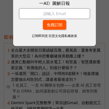
一AI》圖解日報
訂閱即同意
巨思文化隱私權政策
即時熱門文章
全台最大全聯首日業績破百萬，蔡篤昌：還會有更厲
1
害的大型店！為何把餐廳健身房都搬上樓？
連黃仁勳都叫年輕人當水電工！程世嘉：智慧通膨重
2
新定義「有價值的人」到底什麼樣子？
一張遺照「開口」說話，中間有8道關卡！翊嘉禮儀
3
怎麼做出AI告別式，讓逝者最後道別？
1 名員工、一支 AI 團隊全包辦——企業 AI 員工管理
PR
平台 ORRA，如何讓新創公司撐起研發、銷售到客
服？
Gemini Spark完整教學｜幫你讀Gmail、自動跑完工
4
作流程，3個超實用情境一次看