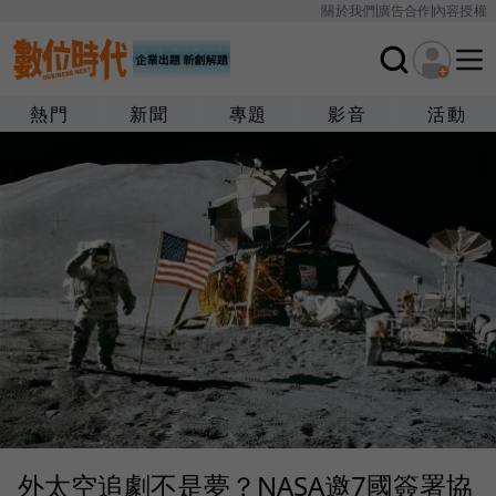
關於我們
廣告合作
內容授權
熱門
新聞
專題
影音
活動
外太空追劇不是夢？NASA邀7國簽署協