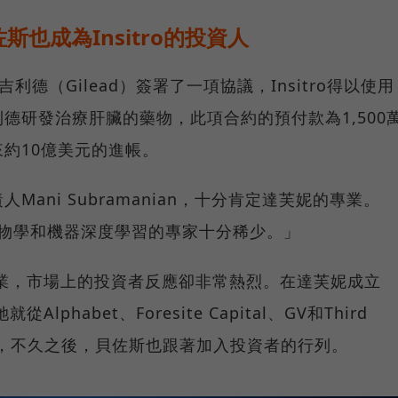
也成為Insitro的投資人
司吉利德（Gilead）簽署了一項協議，Insitro得以使用
德研發治療肝臟的藥物，此項合約的預付款為1,500
約10億美元的進帳。
ani Subramanian，十分肯定達芙妮的專業。
熟悉生物學和機器深度學習的專家十分稀少。」
興產業，市場上的投資者反應卻非常熱烈。在達芙妮成立
lphabet、Foresite Capital、GV和Third
金，不久之後，貝佐斯也跟著加入投資者的行列。