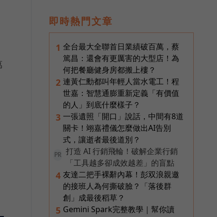
即時熱門文章
全台最大全聯首日業績破百萬，蔡
1
篤昌：還會有更厲害的大型店！為
萬
何把餐廳健身房都搬上樓？
連黃仁勳都叫年輕人當水電工！程
2
世嘉：智慧通膨重新定義「有價值
的人」到底什麼樣子？
一張遺照「開口」說話，中間有8道
3
關卡！翊嘉禮儀怎麼做出AI告別
式，讓逝者最後道別？
打造 AI 行銷飛輪！破解企業行銷
PR
「工具越多卻成效越差」的盲點
友達二把手裸辭內幕！彭双浪親邀
4
的接班人為何撕破臉？「落後群
創」成最後稻草？
Gemini Spark完整教學｜幫你讀
5