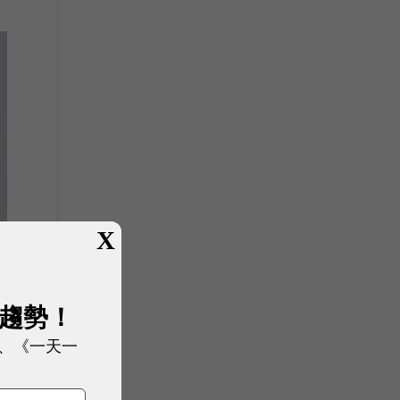
X
展趨勢！
、《一天一