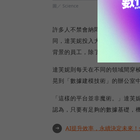
圖／ Science
許多人不禁會納悶，這些臨床數
同，達芙妮投入大量的資金，打造專
背景的員工，除了發展機器深度
達芙妮則每天在不同的領域間穿
晃到「數據建模技術」的辦公室
「這樣的平台並非魔術。」達芙
認為，只要有足夠的數據基礎，
➜
AI提升效率，永續決定未來！全