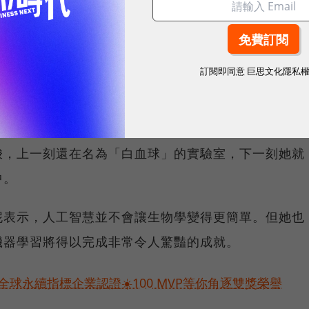
據究竟從何而來？和其它數個同期成立的對手公司不
訂閱即同意
巨思文化隱私
屬Insitro的數據庫。因此該公司內部組成不乏各種
學習的專家外，還有專門進行研究的實驗人員。
梭，上一刻還在名為「白血球」的實驗室，下一刻她就
中。
妮表示，人工智慧並不會讓生物學變得更簡單。但她也
機器學習將得以完成非常令人驚豔的成就。
球永續指標企業認證☀️100 MVP等你角逐雙獎榮譽