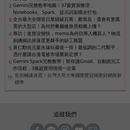
Gemini完整教學地圖！37篇實測整理，
2
Notebooks、Spark、提示詞架構全打包
全台最大全聯首日業績破百萬，蔡篤昌：還會有更厲
3
害的大型店！為何把餐廳健身房都搬上樓？
專訪｜進貨沒變快，momo為何仍導入機器人？物流
4
副總揭比拚速度更棘手的缺工難題
黃仁勳兆元宴永遠站最後一排！最低調的二代鄭平，
5
憑什麼讓台達電被市場重新定價？
Gemini Spark完整教學｜幫你讀Gmail、自動跑完工
6
作流程，3個超實用情境一次看
告別極速迷思！台灣大哥大奪國際雙冠揭密好網路新
PR
標準
追蹤我們