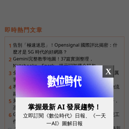
即時熱門文章
告別「極速迷思」！Opensignal 國際評比揭密：什
1
麼才是 5G 時代的好網路？
Gemini完整教學地圖！37篇實測整理，
2
Notebooks、Spark、提示詞架構全打包
X
全台最大全聯首日業績破百萬，蔡篤昌：還會有更厲
3
害的大型店！為何把餐廳健身房都搬上樓？
專訪｜進貨沒變快，momo為何仍導入機器人？物流
4
副總揭比拚速度更棘手的缺工難題
黃仁勳兆元宴永遠站最後一排！最低調的二代鄭平，
5
掌握最新 AI 發展趨勢！
憑什麼讓台達電被市場重新定價？
Gemini Spark完整教學｜幫你讀Gmail、自動跑完工
6
立即訂閱《數位時代》日報、《一天
作流程，3個超實用情境一次看
一AI》圖解日報
告別極速迷思！台灣大哥大奪國際雙冠揭密好網路新