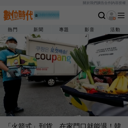
關於我們
廣告合作
內容授權
熱門
新聞
專題
影音
活動
「火箭式」到貨、在家門口就能退！韓