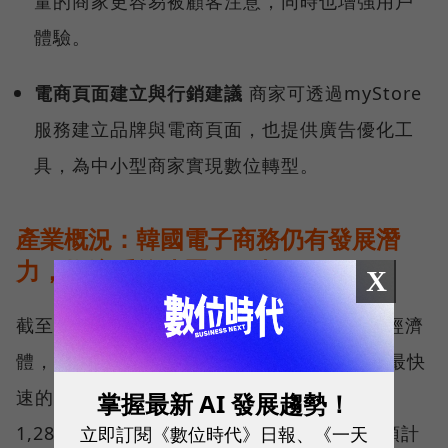
量的商家更容易被顧客注意，同時也增強用戶
體驗。
電商頁面建立與行銷建議
商家可透過myStore
服務建立品牌與電商頁面，也提供廣告優化工
具，為中小型商家實現數位轉型。
產業概況：韓國電子商務仍有發展潛
力，物流系統建置是阻礙
X
截至2019年，韓國是亞洲第四、全球第12大經濟
體，GDP總產值為1.6兆，被認為是電商發展最快
速的市場之一。2019年韓國電商總消費額為
掌握最新 AI 發展趨勢！
立即訂閱《數位時代》日報、《一天
1,280億美元、每位買家約消費2,600美元，預計