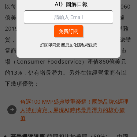
一AI》圖解日報
以每年10%的CAGR成長，到2024年將增至2,060
億美元、每位買家4,300美元的消費額。另根據
2019年數據，近40%韓國人在網路上購買生鮮雜
貨，比例遠高於歐美國家，產值160億美元佔總體
訂閱即同意
巨思文化隱私權政策
電商市場約14%。美食線上外送則佔消費食品市
場（Consumer Foodservice）產值860億美元
的13%，仍有增長潛力。另外在韓經營電商有以
下幾項優勢：
角逐100 MVP盛典雙重榮耀！國際品牌X經理
➜
人特別肯定，展現AI時代最具潛力的核心價
值
高手機滲透率
韓國相比於美國（89%）、中國