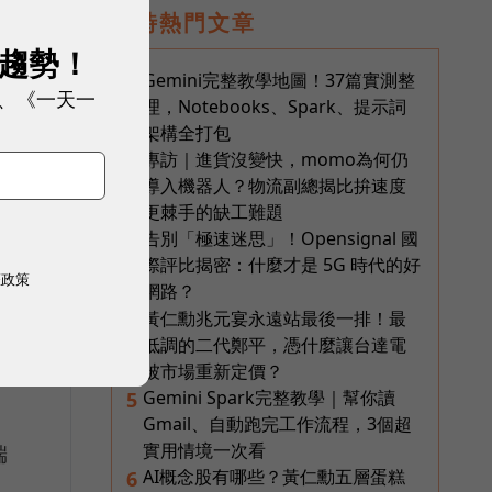
即時熱門文章
展趨勢！
Gemini完整教學地圖！37篇實測整
1
、《一天一
理，Notebooks、Spark、提示詞
架構全打包
專訪｜進貨沒變快，momo為何仍
2
導入機器人？物流副總揭比拚速度
更棘手的缺工難題
告別「極速迷思」！Opensignal 國
3
際評比揭密：什麼才是 5G 時代的好
權政策
網路？
黃仁勳兆元宴永遠站最後一排！最
4
低調的二代鄭平，憑什麼讓台達電
被市場重新定價？
Gemini Spark完整教學｜幫你讀
5
Gmail、自動跑完工作流程，3個超
實用情境一次看
端
AI概念股有哪些？黃仁勳五層蛋糕
6