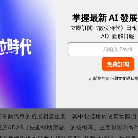
注資，繼鴻海後又一大咖力挺，估值正式飛越100億
掌握最新 AI 發
立即訂閱《數位時代》日報
AI》圖解日報
、電動汽車等最熱門產業
務擴展到自動駕駛和電動汽車等產業。
的供應商）等公司所進行的戰略合作，確保耐能的技術
訂閱即同意
巨思文化隱私
用。也伴隨著義隆跨入車用電子，獲得中興巴士的訂
和電動汽車的發展相當重要，其中包括用於改善物體偵
用於ADAS（先進輔助駕駛）的技術等。主要是因為終