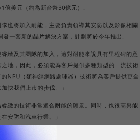
1億美元（約為新台幣30億元）。
團隊也將加入耐能，主要負責領導其安防以及影像相關
開發一套新的晶片解決方案，計劃將於今年推出。
迎睿緻及其團隊的加入，這對耐能來說具有里程碑的意
席之地，因此，必須能為客戶提供多種類型的一流技術
的NPU（類神經網路處理器）技術將為客戶提供更全
大加快我們上市的步伐。」
信睿緻的技術非常適合耐能的願景。同時，也很高興能
是在安防和汽車行業。」