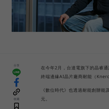
分享
在今年2月，台達電旗下的晶睿通
終端邊緣AI晶片廠商耐能（Kner
《數位時代》也透過耐能創辦能
元。
收藏