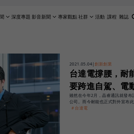
聞
深度專題
影音新聞
專家觀點
社群
活動
課程
雜誌
2021.05.04
|
創新創業
台達電撐腰，耐
要跨進自駕、電
雖然在今年2月，晶睿通訊就發布
公司。而今耐能也正式對外宣布
＃台達電