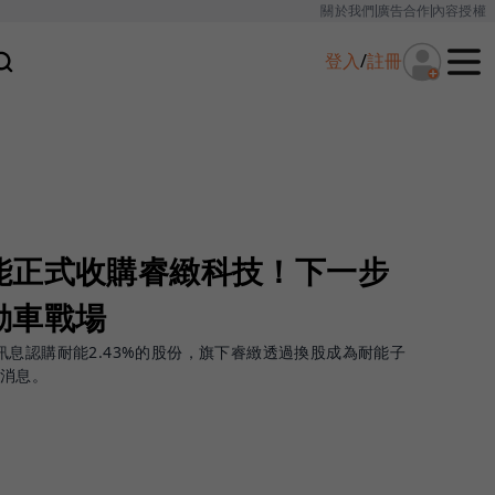
關於我們
廣告合作
內容授權
登入
/
註冊
能正式收購睿緻科技！下一步
動車戰場
訊息認購耐能2.43%的股份，旗下睿緻透過換股成為耐能子
此消息。