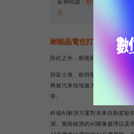
延伸閱讀：
耐能獲台達電集團
元
耐能晶電也打入自動駕駛
除此之外，耐能最近也宣布將業
與富士康、歐特斯（本田和豐田
將被汽車領域最大的製造商所使
單。
終端AI解決方案對未來自動駕駛
測、風險檢測的AI圖像處理以及