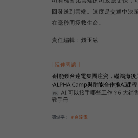
AI有機會比雲端的AI反應更快
回發送到雲端。速度是交通中決
在毫秒間拯救生命。
責任編輯：錢玉紘
延伸閱讀
耐能獲台達電集團注資，繼鴻海後
●
ALPHA Camp與耐能合作推AI課
●
AI 可以接手哪些工作？6 大銷
戰手冊
關鍵字：
＃台達電