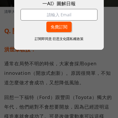
一AI》圖解日報
清華大學講座教授 洪世章
圖／ 賀大新攝影
Q. 開放生態系，不見得比較好？
訂閱即同意
巨思文化隱私權政策
洪世章教授：
通常在局勢不明的時候，大家會採用open
innovation（開放式創新）。原因很簡單，不知
道怎麼做才會成功，又想降低風險。
回想一下福特（Ford）跟豐田（Toyota）獨大的
年代，他們絕對不會想要開放，因為已經證明這
樣造車就會成功了。可是改做電動車可以這樣