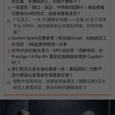
新定義「有價值的人」到底什麼樣子？
一張遺照「開口」說話，中間有8道關卡！翊嘉禮儀
3
怎麼做出AI告別式，讓逝者最後道別？
1 名員工、一支 AI 團隊全包辦——企業 AI 員工管理
PR
平台 ORRA，如何讓新創公司撐起研發、銷售到客
服？
Gemini Spark完整教學｜幫你讀Gmail、自動跑完工
4
作流程，3個超實用情境一次看
AI 時代的行動生產力：MSI 如何用「理解情境」的
5
Prestige 14 Flip AI+ 重新定義商務筆電與 Copilot+
PC？
黃仁勳兆元宴永遠站最後一排！最低調的二代鄭平，
6
憑什麼讓台達電被市場重新定價？
變動中迎戰未知，改變值得被看見！國際品牌X百大
PR
經理人雙重肯定，展現AI時代關鍵成長力