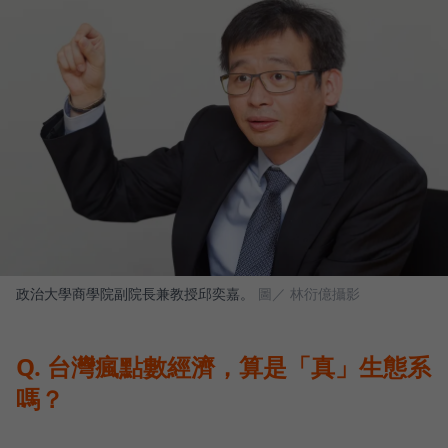
政治大學商學院副院長兼教授邱奕嘉。
圖／ 林衍億攝影
Q. 台灣瘋點數經濟，算是「真」生態系
嗎？