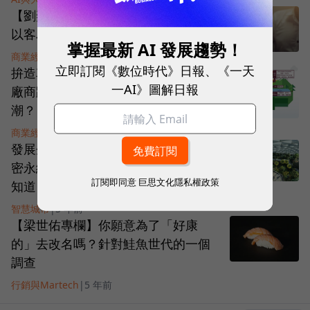
【劉奕成專欄】生態系4大典範，打造
以客為尊的價值服務
掌握最新 AI 發展趨勢！
商業經營
|
5 年前
立即訂閱《數位時代》日報、《一天
拚造車「最短時間」！MIH與1,500家
一AI》圖解日報
廠商跨界結盟，如何搶進電動車狂
潮？
商業經營
|
5 年前
發展企業生態系沒有頭緒？5大QA解
密永續經營法，主導者、合作方都該
訂閱即同意
巨思文化隱私權政策
知道！
智慧城市
|
5 年前
【梁世佑專欄】你願意為了「好康
的」去改名嗎？針對鮭魚世代的一個
調查
行銷與Martech
|
5 年前