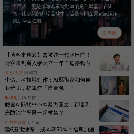
界巨人，更是鴻海進軍電動車的絕佳武器。在比
快、比創新的商場叢林中，這是每間企業都該認識
的新存活法則。
看專題
【博客來風波】曾被統一超踢出門！
博客來創辦人張天立十年自癒路獨白
教育/人文
|
3 年前
生命、科技與創作：AI藝術家如何自
我辨認，提筆作「自畫像」？
服務創新
|
5 年前
臉書AI防堵99.5％暴力圖文，卻害乳
癌防治宣導圖一起被禁？
AI與大數據
|
5 年前
建6座電池廠、成本降50％！福斯加速