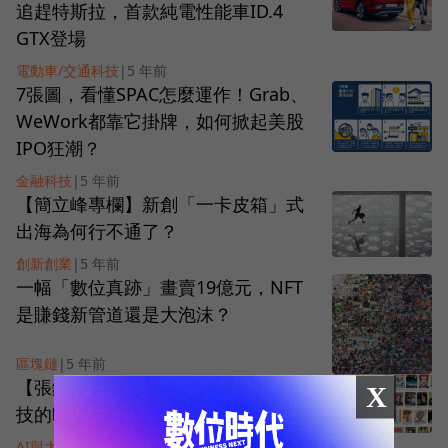
追趕特斯拉，首款純電性能車ID.4
GTX登場
電動車/交通科技
|
5 年前
7張圖，看懂SPAC怎麼運作！Grab、
WeWork都靠它掛牌，如何掀起美股
IPO狂潮？
金融科技
|
5 年前
【簡立峰專欄】新創「一卡皮箱」式
出海為何行不通了？
創新創業
|
5 年前
一幅「數位真跡」畫賣19億元，NFT
是賺錢新管道還是大泡沫？
區塊鏈
|
5 年前
【張鐵志專欄】Wired，如何在反科
X
技的時代做一本科技雜誌？
AI與大數據
|
5 年前