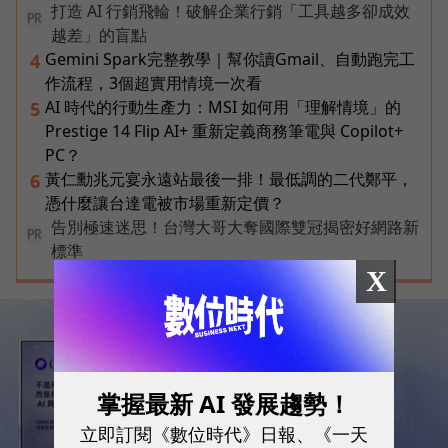
打造 AI 行銷飛輪！破解企業行銷「工具越多卻成效
PR
越差」的盲點
Gemini Spark完整教學｜幫你讀Gmail、自動跑完工
4
作流程，3個超實用情境一次看
AI 時代的行動生產力：MSI 如何用「理解情境」的
5
Prestige 14 Flip AI+ 重新定義商務筆電與 Copilot+
PC？
黃仁勳兆元宴永遠站最後一排！最低調的二代鄭平，
6
憑什麼讓台達電被市場重新定價？
告別極速迷思！台灣大哥大奪國際雙冠揭密好網路新
PR
標準
X
掌握最新 AI 發展趨勢！
立即訂閱《數位時代》日報、《一天