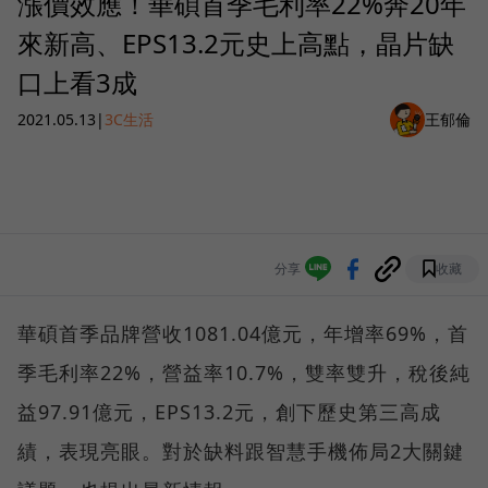
漲價效應！華碩首季毛利率22%奔20年
來新高、EPS13.2元史上高點，晶片缺
口上看3成
2021.05.13
|
3C生活
王郁倫
分享
收藏
華碩首季品牌營收1081.04億元，年增率69%，首
季毛利率22%，營益率10.7%，雙率雙升，稅後純
益97.91億元，EPS13.2元，創下歷史第三高成
績，表現亮眼。對於缺料跟智慧手機佈局2大關鍵