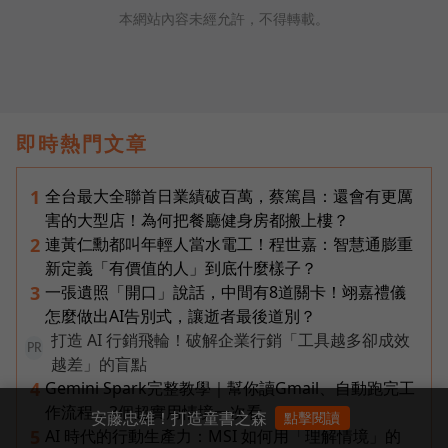
本網站內容未經允許，不得轉載。
即時熱門文章
全台最大全聯首日業績破百萬，蔡篤昌：還會有更厲
1
害的大型店！為何把餐廳健身房都搬上樓？
連黃仁勳都叫年輕人當水電工！程世嘉：智慧通膨重
2
新定義「有價值的人」到底什麼樣子？
一張遺照「開口」說話，中間有8道關卡！翊嘉禮儀
3
怎麼做出AI告別式，讓逝者最後道別？
打造 AI 行銷飛輪！破解企業行銷「工具越多卻成效
PR
越差」的盲點
Gemini Spark完整教學｜幫你讀Gmail、自動跑完工
4
作流程，3個超實用情境一次看
安藤忠雄！打造童書之森
點擊閱讀
AI 時代的行動生產力：MSI 如何用「理解情境」的
5