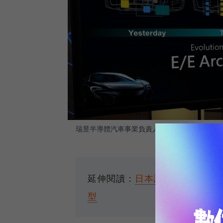
瑞昱半導體汽車事業負責人Albert Kuo認為
延伸閱讀：
日本訂出棄油改電大
型