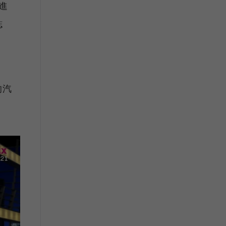
進
誌
的汽