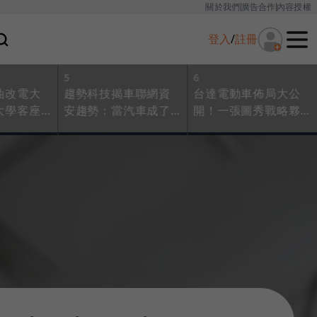
關於我們
廣告合作
內容授權
登入
/
註冊
5
6
油改電大
趨勢科技揭車聯網資
台達電動車佈局大公
大學客座
安趨勢：當汽車成了
開！一張圖秀戰略夥
OEM廠商
行駛中的「超級電
伴，有何底氣搶下全
型
腦」，該如抵禦駭客
球10%市佔？
攻擊？