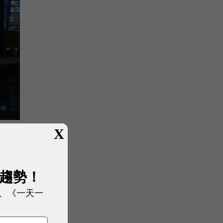
X
展趨勢！
、《一天一