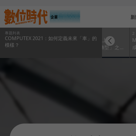
新
專題列表
1
2
COMPUTEX 2021：如何定義未來「車」的
汽車產業走上
模樣？
「iPhone轉型」之
路！NVIDIA：與賓士
合作自駕系統將在
2024上路