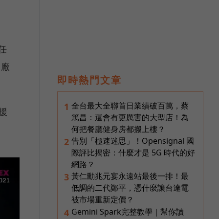
任
M廠
即時熱門文章
全台最大全聯首日業績破百萬，蔡
1
援
篤昌：還會有更厲害的大型店！為
何把餐廳健身房都搬上樓？
告別「極速迷思」！Opensignal 國
2
際評比揭密：什麼才是 5G 時代的好
網路？
黃仁勳兆元宴永遠站最後一排！最
3
低調的二代鄭平，憑什麼讓台達電
被市場重新定價？
Gemini Spark完整教學｜幫你讀
4