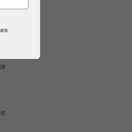
案。
車子
權政策
懸掛
定
戰可