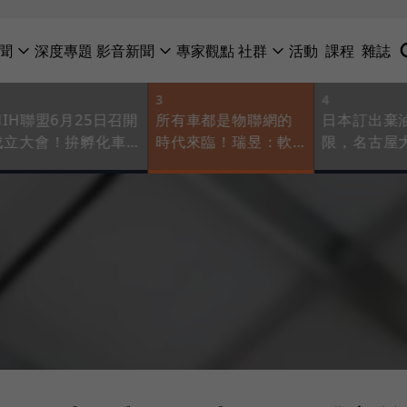
聞
深度專題
影音新聞
專家觀點
社群
活動
課程
雜誌
3
4
MIH聯盟6月25日召開
所有車都是物聯網的
日本訂出棄
成立大會！拚孵化車
時代來臨！瑞昱：軟
限，名古屋
用獨角獸，如何幫成
體定義汽車，車用乙
教授：車業
員找出海口？
太網路是關鍵
必須加速轉