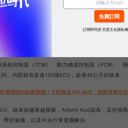
，所有電子、電氣零組件，依照駕駛需求運作的解決方
何電子零件，隨著收音機、導航系統等新科技的出現，
統、車機系統、舒適性調節等，都需要透過EEA來運
訂閱即同意
巨思文化隱私
，車用架構都是點對點的連結為主，需要非常多的線束以及
動系統控制器（TCM）、動力總成控制器（PCM）、
系列，內部就有多達150個ECU，超過40公斤的線束。
市場潛能的創新實踐！立即報名100 MVP，挑戰雙獎肯
U、線束就越來越複雜，Albert Kuo認為，這些挑
t）、帶狀架構，以及中央行車電腦解決。