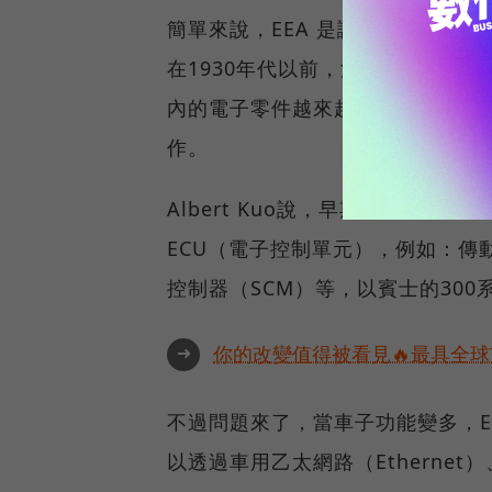
簡單來說，EEA 是讓一輛汽車內
在1930年代以前，汽車內沒有任
內的電子零件越來越多，像是動力系
作。
Albert Kuo說，早期的車子
ECU（電子控制單元），例如：傳
控制器（SCM）等，以賓士的300
➜
你的改變值得被看見🔥最具全球
不過問題來了，當車子功能變多，EC
以透過車用乙太網路（Etherne