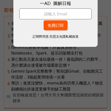
一AI》圖解日報
即時熱門文章
全台最大全聯首日業績破百萬，蔡篤昌：還會有更厲
1
害的大型店！為何把餐廳健身房都搬上樓？
告別「極速迷思」！Opensignal 國際評比揭密：什
2
訂閱即同意
巨思文化隱私權政策
麼才是 5G 時代的好網路？
Gemini完整教學地圖！37篇實測整理，
3
Notebooks、Spark、提示詞架構全打包
黃仁勳兆元宴永遠站最後一排！最低調的二代鄭平，
4
憑什麼讓台達電被市場重新定價？
Gemini Spark完整教學｜幫你讀Gmail、自動跑完工
5
作流程，3個超實用情境一次看
專訪｜進貨沒變快，momo為何仍導入機器人？物流
6
副總揭比拚速度更棘手的缺工難題
告別極速迷思！台灣大哥大奪國際雙冠揭密好網路新
PR
標準