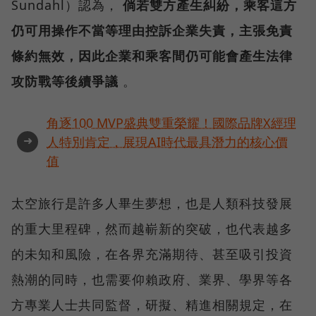
Sundahl）認為，
倘若雙方產生糾紛，乘客這方
仍可用操作不當等理由控訴企業失責，主張免責
條約無效，因此企業和乘客間仍可能會產生法律
攻防戰等後續爭議
。
角逐100 MVP盛典雙重榮耀！國際品牌X經理
➜
人特別肯定，展現AI時代最具潛力的核心價
值
太空旅行是許多人畢生夢想，也是人類科技發展
的重大里程碑，然而越嶄新的突破，也代表越多
的未知和風險，在各界充滿期待、甚至吸引投資
熱潮的同時，也需要仰賴政府、業界、學界等各
方專業人士共同監督，研擬、精進相關規定，在