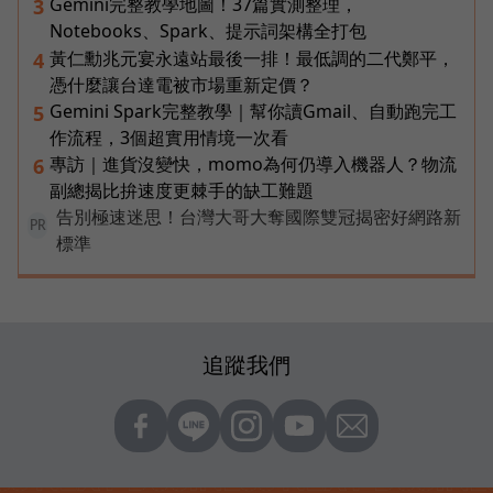
Gemini完整教學地圖！37篇實測整理，
3
Notebooks、Spark、提示詞架構全打包
黃仁勳兆元宴永遠站最後一排！最低調的二代鄭平，
4
憑什麼讓台達電被市場重新定價？
Gemini Spark完整教學｜幫你讀Gmail、自動跑完工
5
作流程，3個超實用情境一次看
專訪｜進貨沒變快，momo為何仍導入機器人？物流
6
副總揭比拚速度更棘手的缺工難題
告別極速迷思！台灣大哥大奪國際雙冠揭密好網路新
PR
標準
追蹤我們