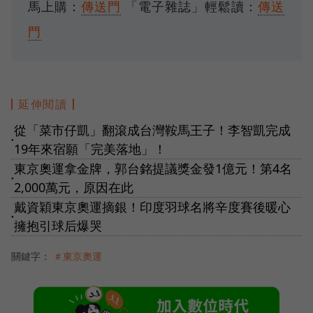
馬上購：
傳送門
「電子雜誌」輕鬆讀：
傳送
門
延伸閱讀
從「菜市仔凱」翻滾成台灣鞍馬王子！李智凱完成
●
19年來宿願「完美落地」！
東京奧運拿金牌，郭台銘提議獎金發1億元！第4名
●
2,000萬元，原因在此
戴資穎東京奧運摘銀！印度羽球名將辛度賽後暖心
●
擁抱引球后爆哭
關鍵字：
＃東京奧運