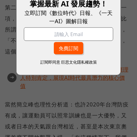
掌握最新 AI 發展趨勢！
第二，則是一個新世代的翻轉。運動只是其中一
立即訂閱《數位時代》日報、《一天
項，「台灣年輕人的價值觀、努力的意志力，比
一AI》圖解日報
所謂的『小確幸』還要強上很多。」簡立峰說，
「不只在體育，其實在數位產業也有這種現象，
這個世代的年輕人正在翻轉不同的領域。」
訂閱即同意
巨思文化隱私權政策
角逐100 MVP盛典雙重榮耀！國際品牌X經理
➜
人特別肯定，展現AI時代最具潛力的核心價
值
當然簡立峰也理性分析道：也許2020年台灣防疫
有成，讓運動員可以照常訓練也是一大優勢，又
或者日本的天氣跟台灣相近，甚至是本次東京奧