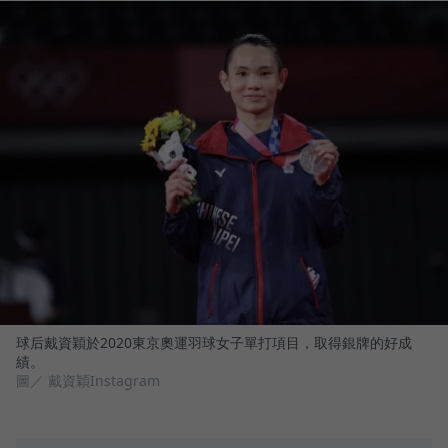
球后戴資穎於2020東京奧運羽球女子單打項目，取得銀牌的好成
績。
圖／ 戴資穎Instagram