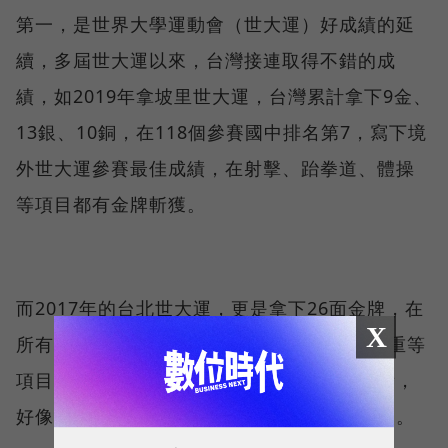
第一，是世界大學運動會（世大運）好成績的延
續，多屆世大運以來，台灣接連取得不錯的成
績，如2019年拿坡里世大運，台灣累計拿下9金、
13銀、10銅，在118個參賽國中排名第7，寫下境
外世大運參賽最佳成績，在射擊、跆拳道、體操
等項目都有金牌斬獲。
而2017年的台北世大運，更是拿下26面金牌，在
X
所有參賽國中取得第3名的好成績，羽球、舉重等
項目也都把獎項掌握在手上，「世大運的成績，
好像在宣告台灣年輕人出頭天了。」簡立峰說。