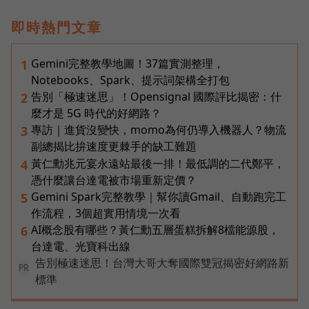
即時熱門文章
Gemini完整教學地圖！37篇實測整理，
1
Notebooks、Spark、提示詞架構全打包
告別「極速迷思」！Opensignal 國際評比揭密：什
2
麼才是 5G 時代的好網路？
專訪｜進貨沒變快，momo為何仍導入機器人？物流
3
副總揭比拚速度更棘手的缺工難題
黃仁勳兆元宴永遠站最後一排！最低調的二代鄭平，
4
憑什麼讓台達電被市場重新定價？
Gemini Spark完整教學｜幫你讀Gmail、自動跑完工
5
作流程，3個超實用情境一次看
AI概念股有哪些？黃仁勳五層蛋糕拆解8檔能源股，
6
台達電、光寶科出線
告別極速迷思！台灣大哥大奪國際雙冠揭密好網路新
PR
標準