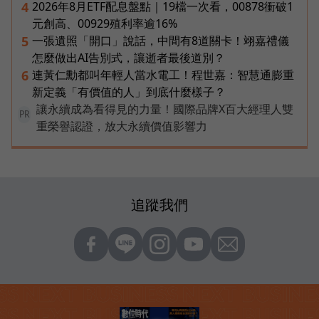
2026年8月ETF配息盤點｜19檔一次看，00878衝破1
4
元創高、00929殖利率逾16%
一張遺照「開口」說話，中間有8道關卡！翊嘉禮儀
5
怎麼做出AI告別式，讓逝者最後道別？
連黃仁勳都叫年輕人當水電工！程世嘉：智慧通膨重
6
新定義「有價值的人」到底什麼樣子？
讓永續成為看得見的力量！國際品牌X百大經理人雙
PR
重榮譽認證，放大永續價值影響力
追蹤我們