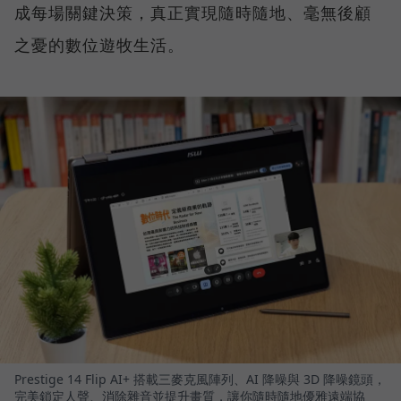
成每場關鍵決策，真正實現隨時隨地、毫無後顧
之憂的數位遊牧生活。
Prestige 14 Flip AI+ 搭載三麥克風陣列、AI 降噪與 3D 降噪鏡頭，
完美鎖定人聲、消除雜音並提升畫質，讓你隨時隨地優雅遠端協