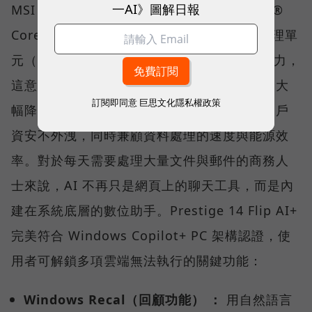
一AI》圖解日報
MSI Prestige 14 Flip AI+ 搭載最新的 Intel®
Core™ Ultra X7 處理器，擁有強大的神經處理單
元（NPU），能提供優異的本地端 AI 運算能力，
這意味著大量運算能透過筆電本身就能執行，大
訂閱即同意
巨思文化隱私權政策
幅降低對雲端的依賴，確保企業敏感資料與客戶
資安不外洩，同時兼顧資料處理的速度與能源效
率。對於每天需要處理大量文件與郵件的商務人
士來說，AI 不再只是網頁上的聊天工具，而是內
建在系統底層的數位助手。Prestige 14 Flip AI+
完美符合 Windows Copilot+ PC 架構認證，使
用者可解鎖多項雲端無法執行的關鍵功能：
Windows Recal（回顧功能） ：
用自然語言