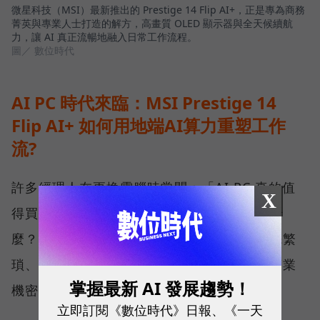
微星科技（MSI）最新推出的 Prestige 14 Flip AI+，正是專為商務
菁英與專業人士打造的解方，高畫質 OLED 顯示器與全天候續航
力，讓 AI 真正流暢地融入日常工作流程。
圖／ 數位時代
AI PC 時代來臨：MSI Prestige 14
Flip AI+ 如何用地端AI算力重塑工作
流?
許多經理人在更換電腦時常問：「AI PC 真的值
X
得買嗎？」、「Copilot+ PC 到底能幫我做什
麼？」答案不僅是運算跑得更快，而是將原先繁
瑣、耗時的行政庶務變得更高效，並能確保商業
掌握最新 AI 發展趨勢！
機密不外洩。
立即訂閱《數位時代》日報、《一天