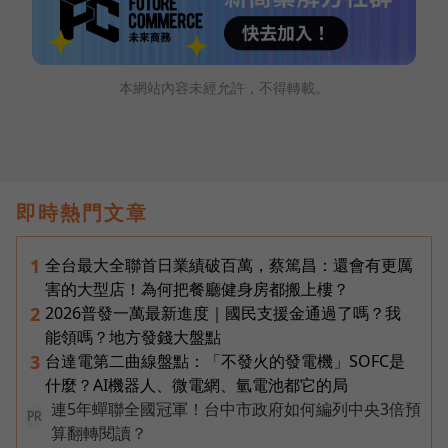
本網站內容未經允許，不得轉載。
即時熱門文章
全台最大全聯首日業績破百萬，蔡篤昌：還會有更厲
1
害的大型店！為何把餐廳健身房都搬上樓？
2026普發一萬最新進度｜國民支援金通過了嗎？我
2
能領嗎？地方發錢大盤點
台達電第二曲線盤點：「不發火的發電機」SOFC是
3
什麼？AI機器人、微電網、氫電池都它的局
連5年蟬聯全國冠軍！台中市政府如何編列中央3倍預
PR
算翻轉閱讀？