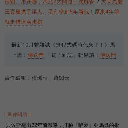
裡領、用在哪，常見7大問題一次解答
2.
大立光股
王寶座拱手讓人、毛利率創5年新低！原來4年前
就走錯這兩步棋
最新10月號雜誌《無程式碼時代來了！》馬
上購：
傳送門
「電子雜誌」輕鬆讀：
傳送門
責任編輯：傅珮晴、蕭閔云
延伸閱讀
貝佐斯翻出22年前報導，打臉「唱衰」亞馬遜的批