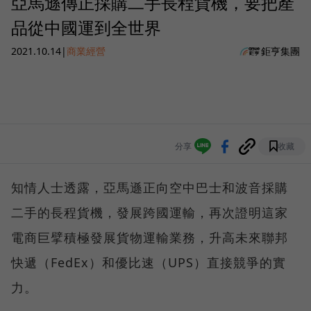
亞馬遜傳正採購二手長程貨機，要把產
品從中國運到全世界
2021.10.14
|
商業經營
鉅亨集團
分享
收藏
知情人士透露，亞馬遜正向空中巴士和波音採購
二手的長程貨機，發展跨國運輸，再次證明這家
電商巨擘積極發展貨物運輸業務，升高未來聯邦
快遞（FedEx）和優比速（UPS）直接競爭的實
力。