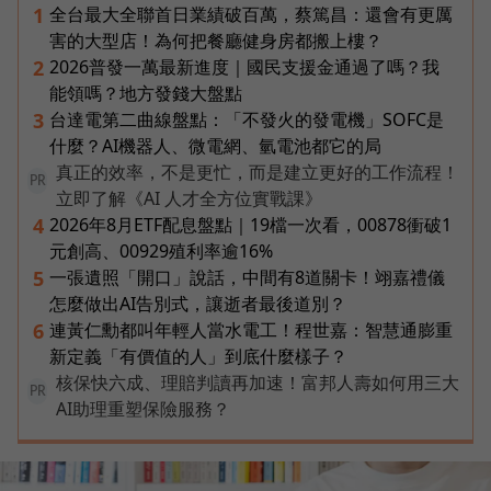
全台最大全聯首日業績破百萬，蔡篤昌：還會有更厲
1
害的大型店！為何把餐廳健身房都搬上樓？
2026普發一萬最新進度｜國民支援金通過了嗎？我
2
能領嗎？地方發錢大盤點
台達電第二曲線盤點：「不發火的發電機」SOFC是
3
什麼？AI機器人、微電網、氫電池都它的局
真正的效率，不是更忙，而是建立更好的工作流程！
PR
立即了解《AI 人才全方位實戰課》
2026年8月ETF配息盤點｜19檔一次看，00878衝破1
4
元創高、00929殖利率逾16%
一張遺照「開口」說話，中間有8道關卡！翊嘉禮儀
5
怎麼做出AI告別式，讓逝者最後道別？
連黃仁勳都叫年輕人當水電工！程世嘉：智慧通膨重
6
新定義「有價值的人」到底什麼樣子？
核保快六成、理賠判讀再加速！富邦人壽如何用三大
PR
AI助理重塑保險服務？