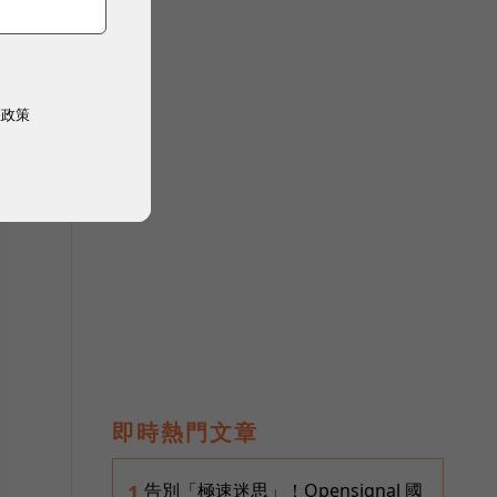
權政策
即時熱門文章
告別「極速迷思」！Opensignal 國
1