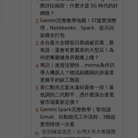
際評比揭密：什麼才是 5G 時代的好
網路？
Gemini完整教學地圖！37篇實測整
2
理，Notebooks、Spark、提示詞
架構全打包
全台最大全聯首日業績破百萬，蔡
3
篤昌：還會有更厲害的大型店！為
何把餐廳健身房都搬上樓？
專訪｜進貨沒變快，momo為何仍
4
導入機器人？物流副總揭比拚速度
更棘手的缺工難題
黃仁勳兆元宴永遠站最後一排！最
5
將
低調的二代鄭平，憑什麼讓台達電
被市場重新定價？
Gemini Spark完整教學｜幫你讀
6
Gmail、自動跑完工作流程，3個超
。
實用情境一次看
告別極速迷思！台灣大哥大奪國際
PR