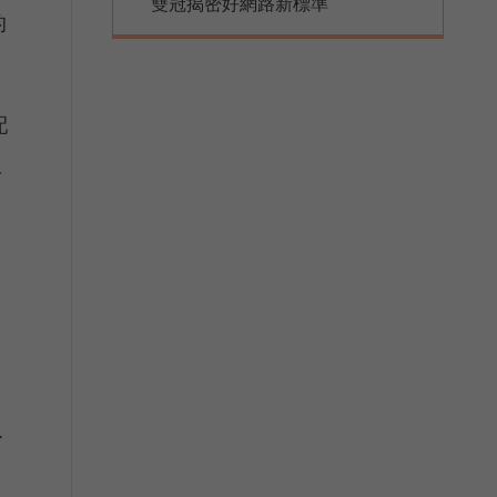
雙冠揭密好網路新標準
的
配
服
.