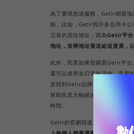
為了實現急送服務，Getir相
能，比如，Getir與許多信用卡
冗長的居住地址，因為
Getir
地址，並將地址發送給送貨員，
此外，民眾如果想購買Getir平
還可以使用在日常生活中，常用的社群
並找到Getir品牌後，就可直接在M
幫助民眾大幅縮減等待網頁載入、搜
時間。
Getir的官網寫道：「Getir公
上每個人都最需要的基本東西：