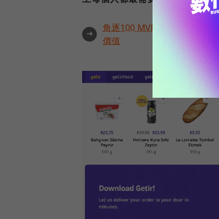
角逐100 MVP盛典雙重榮
➜
價值