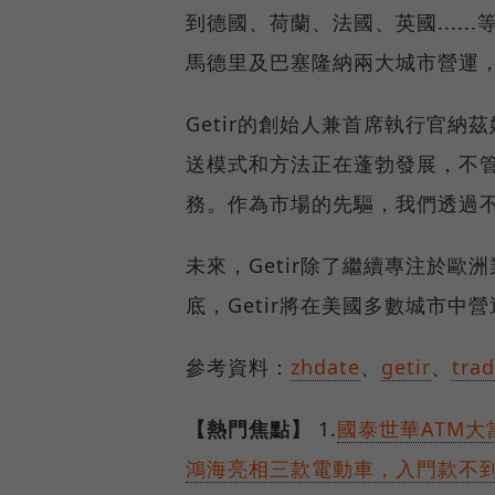
到德國、荷蘭、法國、英國.....
馬德里及巴塞隆納兩大城市營運
Getir的創始人兼首席執行官納茲
送模式和方法正在蓬勃發展，不管
務。作為市場的先驅，我們透過
未來，Getir除了繼續專注於歐
底，Getir將在美國多數城市
參考資料：
zhdate
、
getir
、
tra
【熱門焦點】
1.
國泰世華ATM
鴻海亮相三款電動車，入門款不