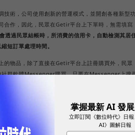
當強調技術，公司使用創新的營運模式，並開創各種新型
公司合作，因此，民眾在Getir平台上下單時，無需填寫
平台會透過民眾結帳時，所消費的信用卡，自動檢測其居
以縮短訂單處理時間。
台上的物品，除了直接在Getir平台上註冊購買外，民眾
軟體Messenger購買，只要在Messenger上搜
essenger中購買Getir的物品，並使用信用卡付款，
尋所需商品、註冊帳號......等購買流程相關的等待
掌握最新 AI 發
立即訂閱《數位時代》日報
司70%是技術，20%是零售，10%是物流，
我們提供地球
AI》圖解日報
時間。
」