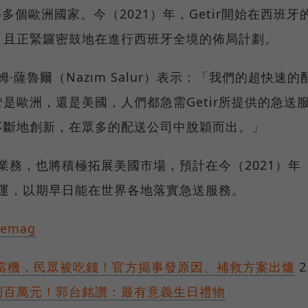
.等多個歐洲國家。今（2021）年，Getir開始在西班牙
，且正緊鑼密鼓地在進行西班牙全境的佈局計劃。
姆·薩魯爾（Nazım Salur）表示：「我們的超快速的
是歐洲，還是美國，人們都急需Getir所提供的急送
不斷地創新，在眾多的配送公司中脫穎而出。」
洲業務，也將積極拓展美國市場，預計在今（2021）年
中營運，以期早日能在世界各地落實急送服務。
demag
大當機，民眾被吃錢！官方揭事發原因、補救方案出爐
2
到百萬元！郭台銘讚：最有意義生日禮物