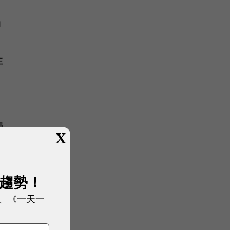
功
住
尋
X
展趨勢！
、《一天一