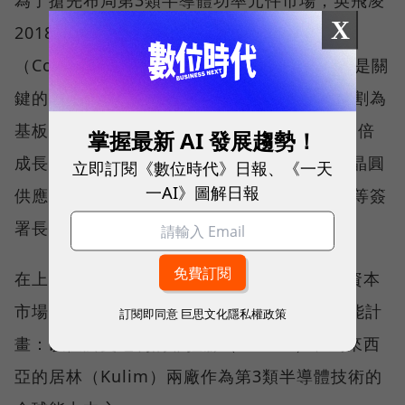
為了搶先布局第3類半導體功率元件市場，英飛凌
X
2018年收購新創公司Siltectra，取得冷切割
（Cold Spilt）晶體材料加工製程技術，可說是關
鍵的一步，可使晶錠（或稱晶棒，Ingot）切割為
基板的數量提升且更穩定，進而讓晶圓產能翻倍
掌握最新 AI 發展趨勢！
成長。與此同時，英飛凌還與3大主要碳化矽晶圓
立即訂閱《數位時代》日報、《一天
一AI》圖解日報
供應商，包括Wolfspeed、GTAT與昭和電工等簽
署長期合約（LTA），確保材料供貨無虞。
在上游供貨獲得解套後，英飛凌在2021年的資本
市場日（Capital Market Day）公開擴充產能計
訂閱即同意
巨思文化隱私權政策
畫：以位於奧地利的菲拉赫（Villach）和馬來西
亞的居林（Kulim）兩廠作為第3類半導體技術的