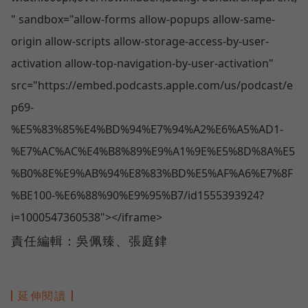
" sandbox="allow-forms allow-popups allow-same-
origin allow-scripts allow-storage-access-by-user-
activation allow-top-navigation-by-user-activation"
src="https://embed.podcasts.apple.com/us/podcast/e
p69-
%E5%83%85%E4%BD%94%E7%94%A2%E6%A5%AD1-
%E7%AC%AC%E4%B8%89%E9%A1%9E%E5%8D%8A%E5
%B0%8E%E9%AB%94%E8%83%BD%E5%AF%A6%E7%8F
%BE100-%E6%88%90%E9%95%B7/id1555393924?
i=1000547360538"></iframe>
責任編輯：吳佩臻、張庭銉
延伸閱讀