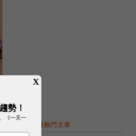
X
展趨勢！
、《一天一
即時熱門文章
及