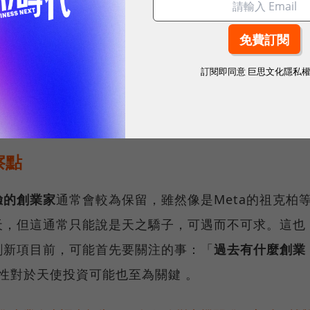
更可能在此階段耗費長達兩年到三年，經歷酸甜悲苦、
訂閱即同意
巨思文化隱私
產品與服務的全面概念（POC，Proof of
察點
驗的創業家
通常會較為保留，雖然像是Meta的祖克柏
天，但這通常只能說是天之驕子，可遇而不可求。這也
創新項目前，可能首先要關注的事：「
過去有什麼創業
性對於天使投資可能也至為關鍵 。