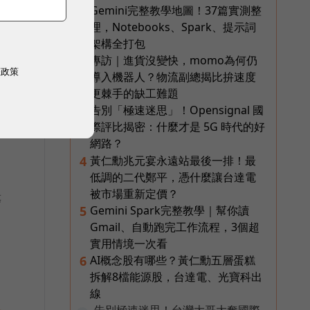
Gemini完整教學地圖！37篇實測整
1
理，Notebooks、Spark、提示詞
架構全打包
專訪｜進貨沒變快，momo為何仍
2
權政策
導入機器人？物流副總揭比拚速度
更棘手的缺工難題
告別「極速迷思」！Opensignal 國
3
際評比揭密：什麼才是 5G 時代的好
網路？
黃仁勳兆元宴永遠站最後一排！最
4
低調的二代鄭平，憑什麼讓台達電
被市場重新定價？
等
Gemini Spark完整教學｜幫你讀
5
Gmail、自動跑完工作流程，3個超
實用情境一次看
AI概念股有哪些？黃仁勳五層蛋糕
6
拆解8檔能源股，台達電、光寶科出
線
告別極速迷思！台灣大哥大奪國際