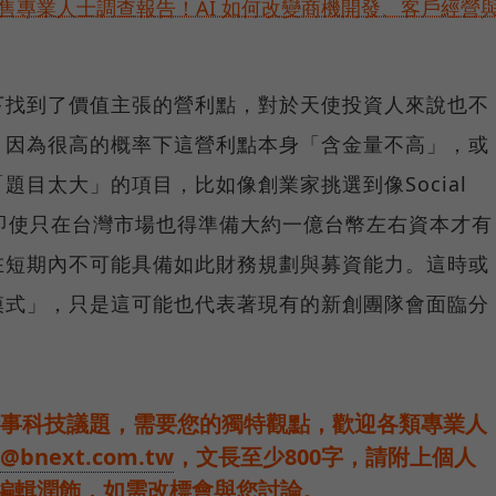
位銷售專業人士調查報告！AI 如何改變商機開發、客戶經營
下找到了價值主張的營利點，對於天使投資人來說也不
。因為很高的概率下這營利點本身「含金量不高」，或
題目太大」的項目，比如像創業家挑選到像Social
場，即使只在台灣市場也得準備大約一億台幣左右資本才有
在短期內不可能具備如此財務規劃與募資能力。這時或
模式」，只是這可能也代表著現有的新創團隊會面臨分
事科技議題，需要您的獨特觀點，歡迎各類專業人
t@bnext.com.tw
，文長至少800字，請附上個人
經編輯潤飾，如需改標會與您討論。