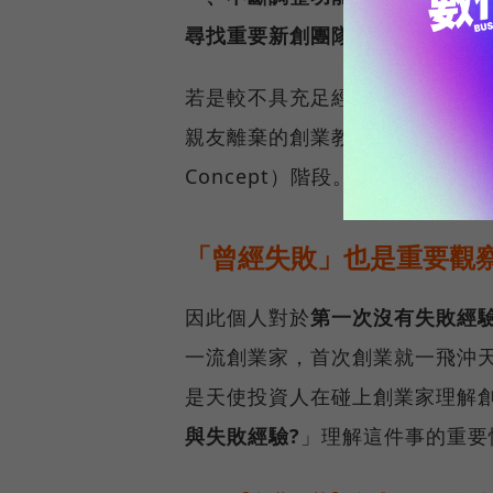
尋找重要新創團隊核心成員
若是較不具充足經驗的創業家，
親友離棄的創業教訓，才能走到驗證
Concept）階段。
「曾經失敗」也是重要觀
因此個人對於
第一次沒有失敗經
一流創業家，首次創業就一飛沖
是天使投資人在碰上創業家理解
與失敗經驗?
」理解這件事的重要