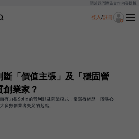
關於我們
廣告合作
內容授權
登入
/
註冊
判斷「價值主張」及「穩固營
質創業家？
而有力很Solid的營利點及商業模式，常還得經歷一段嘔心
絕大多數創業者失足的起點。