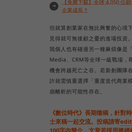
【免費下載】全球 4,050 
➜
企業成長？
但就算創業家在無比興奮的心境
見得就可無後顧之憂的進場投資
我個人也有碰過另一種麻煩像是「
Media、CRM等全球一級戰
機會跨越死亡之谷。若新創團隊
許就需慎重選擇「重度迭代商業
崩離析的可能性存在。
《數位時代》長期徵稿，針對時
士來稿一起交流。投稿請寄
edi
100字內簡介，文章若採用將