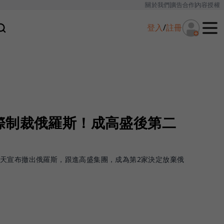
關於我們
廣告合作
內容授權
登入
/
註冊
際制裁俄羅斯！成高盛後第二
天宣布撤出俄羅斯，跟進高盛集團，成為第2家決定放棄俄