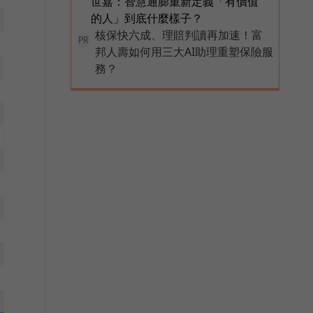
世嘉：智慧通膨重新定義「有價值
的人」到底什麼樣子？
核保快六成、理賠判讀再加速！富
PR
邦人壽如何用三大AI助理重塑保險服
務？