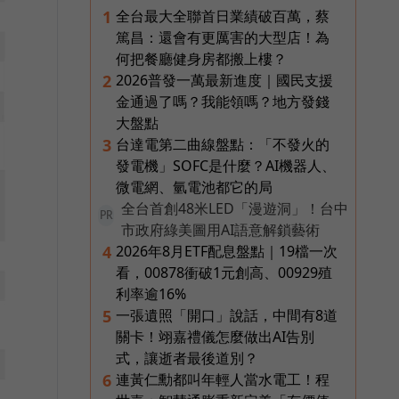
全台最大全聯首日業績破百萬，蔡
1
篤昌：還會有更厲害的大型店！為
何把餐廳健身房都搬上樓？
2026普發一萬最新進度｜國民支援
2
金通過了嗎？我能領嗎？地方發錢
大盤點
台達電第二曲線盤點：「不發火的
3
發電機」SOFC是什麼？AI機器人、
微電網、氫電池都它的局
全台首創48米LED「漫遊洞」！台中
PR
市政府綠美圖用AI語意解鎖藝術
2026年8月ETF配息盤點｜19檔一次
4
看，00878衝破1元創高、00929殖
利率逾16%
一張遺照「開口」說話，中間有8道
5
關卡！翊嘉禮儀怎麼做出AI告別
式，讓逝者最後道別？
連黃仁勳都叫年輕人當水電工！程
6