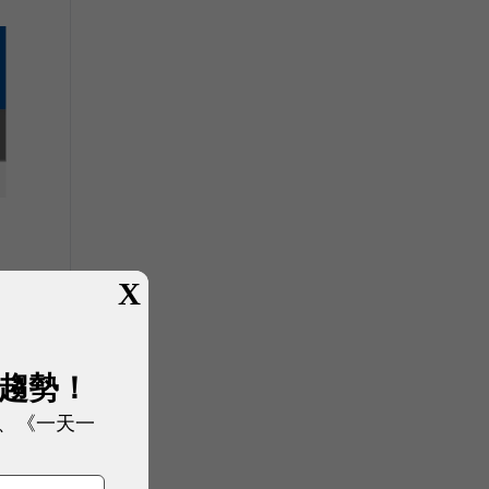
X
展趨勢！
、《一天一