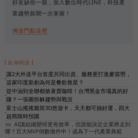
好友缺你一個，加入數位時代LINE，科技產
業趨勢新聞一次掌握！
傳送門點這裡
延伸閱讀
讓2大外送平台首度共同出資、服務更打進麥當勞，
●
這家印度新創為何是餐飲救星？
從中油到全聯都搶著賣咖啡！台灣黑金市場真的好
●
賺？一張圖拆解趨勢與戰況
富士山搖搖籤筒3D悠遊卡，天天都可抽好運，四大
●
超商限時預購
AI讓組織變得更有效率，但誰能決定企業將走到
哪？百大MVP倒數徵件中！成為下一代產業典範