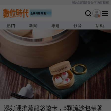
關於我們
廣告合作
內容授權
熱門
新聞
專題
影音
活動
添好運推蒸籠悠遊卡，3顆流沙包帶著