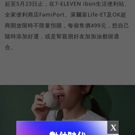
起至5月23日止，在7-ELEVEN ibon生活便利站、
全家便利商店FamiPort、萊爾富Life-ET及OK超
商開放限時不限量預購，每個售價499元，想自己
隨時添加好運，或是幫親朋好友加加油都很適
合。
X