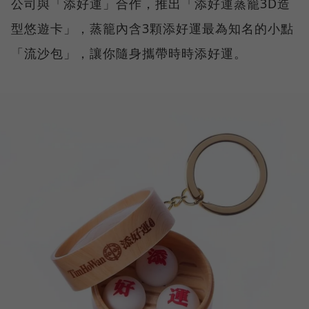
公司與「添好運」合作，推出「添好運蒸籠3D造
型悠遊卡」，蒸籠內含3顆添好運最為知名的小點
「流沙包」，讓你隨身攜帶時時添好運。