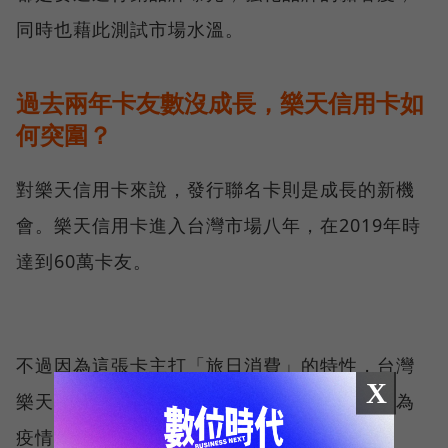
同時也藉此測試市場水溫。
過去兩年卡友數沒成長，樂天信用卡如
何突圍？
對樂天信用卡來說，發行聯名卡則是成長的新機
會。樂天信用卡進入台灣市場八年，在2019年時
達到60萬卡友。
不過因為這張卡主打「旅日消費」的特性，台灣
X
樂天信用卡董事長石井英治坦言，過去兩年因為
疫情，卡友數幾乎沒有成長，「我不是很滿