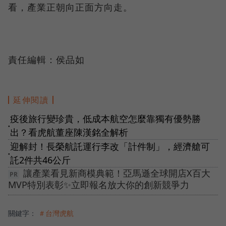
看，產業正朝向正面方向走。
責任編輯：侯品如
延伸閱讀
疫後旅行變珍貴，低成本航空怎麼靠獨有優勢勝
●
出？看虎航董座陳漢銘全解析
迎解封！長榮航託運行李改「計件制」，經濟艙可
●
託2件共46公斤
讓產業看見新商模典範！亞馬遜全球開店X百大
MVP特別表彰✨立即報名放大你的創新競爭力
關鍵字：
＃台灣虎航