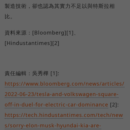
製造技術，卻也認為其實力不足以與特斯拉相
比。
資料來源：[Bloomberg][1]、
[Hindustantimes][2]
責任編輯：吳秀樺 [1]:
https://www.bloomberg.com/news/articles/
2022-06-23/tesla-and-volkswagen-square-
off-in-duel-for-electric-car-dominance
[2]:
https://tech.hindustantimes.com/tech/new
s/sorry-elon-musk-hyundai-kia-are-