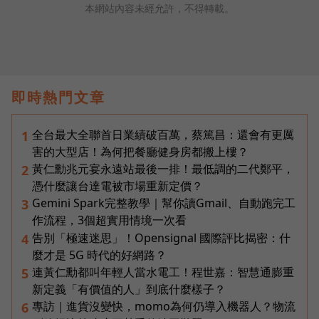
本網站內容未經允許，不得轉載。
即時熱門文章
全台最大全聯首日業績破百萬，蔡篤昌：還會有更厲
1
害的大型店！為何把餐廳健身房都搬上樓？
黃仁勳兆元宴永遠站最後一排！最低調的二代鄭平，
2
憑什麼讓台達電被市場重新定價？
Gemini Spark完整教學｜幫你讀Gmail、自動跑完工
3
作流程，3個超實用情境一次看
告別「極速迷思」！Opensignal 國際評比揭密：什
4
麼才是 5G 時代的好網路？
連黃仁勳都叫年輕人當水電工！程世嘉：智慧通膨重
5
新定義「有價值的人」到底什麼樣子？
專訪｜進貨沒變快，momo為何仍導入機器人？物流
6