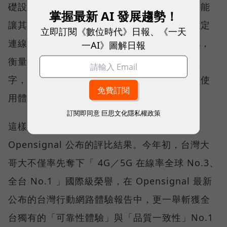
礎設施後，消費者發現，再快的網速，如果不能
掌握最新 AI 發展趨勢！
讓其在人潮聚集、高速移動或室內空間維持穩定
立即訂閱《數位時代》日報、《一天
連線，即無法轉換成好的使用體驗，也因如此，
一AI》圖解日報
衡量「好網路」的標準，也逐漸從追求測速數
字，轉向任何時間、任何地點都能穩定連線的使
用體驗。
訂閱即同意
巨思文化隱私權政策
這樣的轉變，也反映在國際權威網路分析機構
Opensignal 公布的評比結果。今年初，台灣大
哥大不僅率先奪下「 4G／5G 在線率全球 No.3、
全台 No.1 」國際級榮譽，在 Opensignal 最新
公布的台灣行動網路體驗報告中，更一舉斬獲全
台獨有的「可靠性體驗」與「品質一致性」No.1