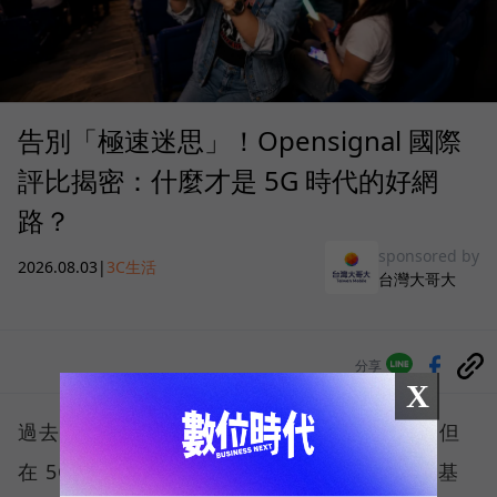
告別「極速迷思」！Opensignal 國際
評比揭密：什麼才是 5G 時代的好網
路？
sponsored by
2026.08.03
|
3C生活
台灣大哥大
分享
X
過去，下載速度是評價電信服務的重要指標，但
在 5G 成為工作、娛樂、生活不可或缺的數位基