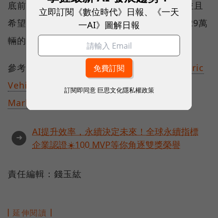
底前將該公司市場擴大至30個以上的地區，並且
立即訂閱《數位時代》日報、《一天
希望在2025年底將產量提高10倍，達到每年29萬
一AI》圖解日報
輛的產量。
參考資料：
Tech Crunch
、
FX Street
、
Electric
Vehicles
、
Electric Vehicles
、
Tesla Rati
、
訂閱即同意
巨思文化隱私權政策
Market Watch
AI提升效率，永續決定未來！全球永續指標
➜
企業認證☀️100 MVP等你角逐雙獎榮譽
責任編輯：錢玉紘
延伸閱讀