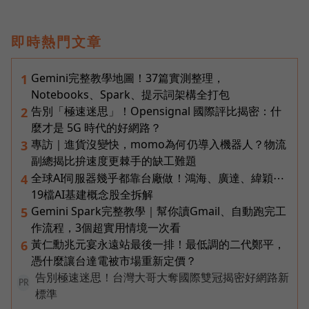
即時熱門文章
Gemini完整教學地圖！37篇實測整理，
1
Notebooks、Spark、提示詞架構全打包
告別「極速迷思」！Opensignal 國際評比揭密：什
2
麼才是 5G 時代的好網路？
專訪｜進貨沒變快，momo為何仍導入機器人？物流
3
副總揭比拚速度更棘手的缺工難題
全球AI伺服器幾乎都靠台廠做！鴻海、廣達、緯穎⋯
4
19檔AI基建概念股全拆解
Gemini Spark完整教學｜幫你讀Gmail、自動跑完工
5
作流程，3個超實用情境一次看
黃仁勳兆元宴永遠站最後一排！最低調的二代鄭平，
6
憑什麼讓台達電被市場重新定價？
告別極速迷思！台灣大哥大奪國際雙冠揭密好網路新
PR
標準