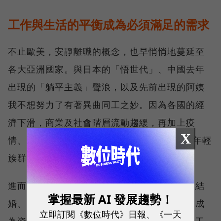
工作與生活的平衡成為必須滿足的需求
不止歐美，安靜離職的概念，也早悄悄地蔓延至
各大亞洲國家。與日本的「悟世代」、中國去年
出現的「躺平主義」聲浪，以及先前出現的阿姨
我不想努力了有著異曲同工之妙。因為各國的經
濟下滑，商業及社會階層流動趨緩，再加上疫
X
情、戰爭和部分企業奉行的996文化更讓許多年輕
族群逐漸對社會感到失望。
進而也衍生出不買房、不買車、不談戀愛、不結
掌握最新 AI 發展趨勢！
婚、不生小孩、低度消費等方式過生活，拒絕成
立即訂閱《數位時代》日報、《一天
為資本家賺錢的工具及奴隸，或將原本投注在工