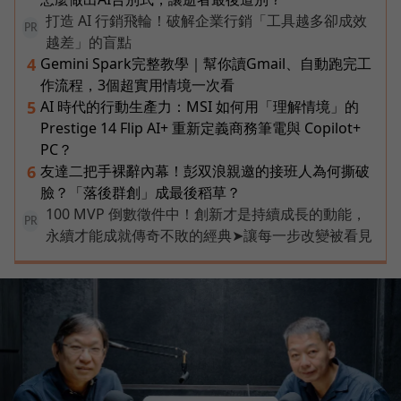
打造 AI 行銷飛輪！破解企業行銷「工具越多卻成效
PR
越差」的盲點
Gemini Spark完整教學｜幫你讀Gmail、自動跑完工
4
作流程，3個超實用情境一次看
AI 時代的行動生產力：MSI 如何用「理解情境」的
5
Prestige 14 Flip AI+ 重新定義商務筆電與 Copilot+
PC？
友達二把手裸辭內幕！彭双浪親邀的接班人為何撕破
6
臉？「落後群創」成最後稻草？
100 MVP 倒數徵件中！創新才是持續成長的動能，
PR
永續才能成就傳奇不敗的經典➤讓每一步改變被看見