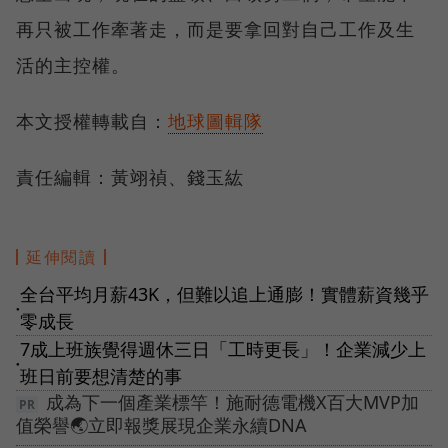
再只被工作牽著走，而是要拿回對自己工作及生
活的主控權。
本文授權轉載自：
地球圖輯隊
責任編輯：黃翊禎、錢玉紘
延伸閱讀
全台平均月薪43K，但難以追上通膨！實體薪資幾乎
●
零成長
7成上班族覺得週休三日「工時更長」！企業減少上
●
班日前要想清楚的事
成為下一個產業標竿！施耐德電機X百大MVP加
值榮譽🌏立即報獎展現企業永續DNA