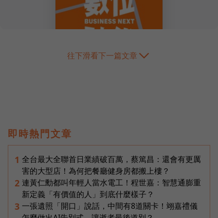
往下滑看下一篇文章
即時熱門文章
全台最大全聯首日業績破百萬，蔡篤昌：還會有更厲
1
害的大型店！為何把餐廳健身房都搬上樓？
連黃仁勳都叫年輕人當水電工！程世嘉：智慧通膨重
2
新定義「有價值的人」到底什麼樣子？
一張遺照「開口」說話，中間有8道關卡！翊嘉禮儀
3
怎麼做出AI告別式，讓逝者最後道別？