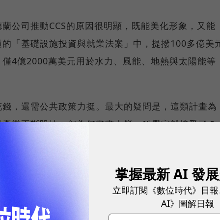
蘭公司推動CCS的原因很明顯，既能美化形象，又能
的「基礎設施投資與就業法案」中，提撥100多億美
僅4億2000萬美元用於水力、風能、地熱與太陽能等
花錢，還需公共政策力挺。最大的疑問是，這類計畫為
料產業不斷阻撓。但為何畫畫大餅，科學家就接受了？
力克服政治障礙感到灰心，認為繞過技術障礙還容易
知道對不對的時候，也許為時已晚。
掌握最新 AI 發
突破疫情
疫病戳破個人主義神話
新冠病毒永滯不離
立即訂閱《數位時代》日報
AI》圖解日報