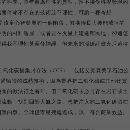
美的科學，長年奉為理性的典型，拒不接受科學發現的
然而倚賴不存在的技術並不理性，可謂一種奇想
）。而奇想是孩童心智發展的一個階段，被期待長大後能戒掉的
發明的材料造屋，或者要在火星上建造殖民地，卻連怎
覺得我不理性甚至發神經。但未來的減碳計畫充斥這種
賴二氧化碳捕集封存法（CCS），包括艾克森美孚石油公
經過驗證的成熟技術，因為業界把二氧化碳或其他物質
地面的做法行之有年。但二氧化碳未必封存在岩石或土
隙流動，找到回歸大氣之路。想把注入的二氧化碳留在
困難的事。全球僅零星幾處達成，無一符合商業效益。