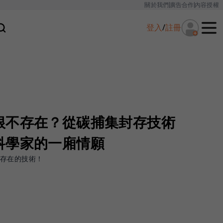
關於我們
廣告合作
內容授權
登入
/
註冊
根不存在？從碳捕集封存技術
科學家的一廂情願
不存在的技術！