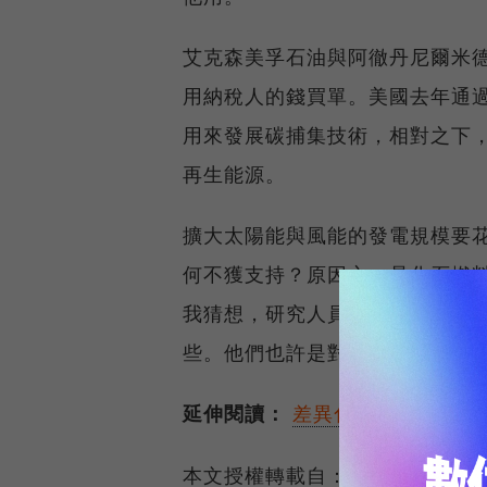
艾克森美孚石油與阿徹丹尼爾米德
用納稅人的錢買單。美國去年通過
用來發展碳捕集技術，相對之下，
再生能源。
擴大太陽能與風能的發電規模要
何不獲支持？原因之一是化石燃
我猜想，研究人員對民選官員無
些。他們也許是對的，但等我們
延伸閱讀：
差異化，讓瑞基生技
本文授權轉載自：
科學人