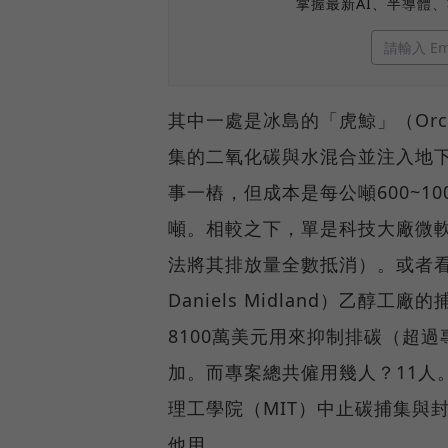
掌握最新AI、半導體
其中一處是冰島的「虎鯨」（Or
集的二氧化碳與水混合並注入地
事一樁，但成本是每公噸600~1
噸。相較之下，單是科技大廠微軟
法將其排放量全數抵消）。或者看
Daniels Midland）乙醇
8100萬美元用來抑制排碳（超
加。而專案總共僱用幾人？11人。
理工學院（MIT）中止碳捕集與
他用。