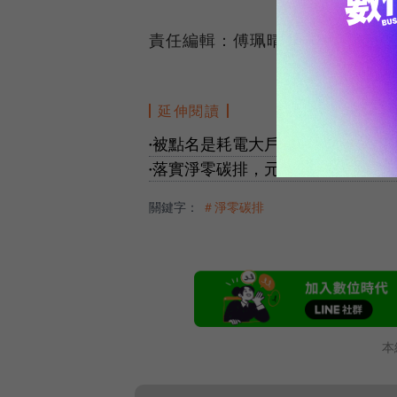
責任編輯：傅珮晴、侯品如
延伸閱讀
被點名是耗電大戶！台積電強調淨
●
落實淨零碳排，元太取得全球首張
●
關鍵字：
＃淨零碳排
本