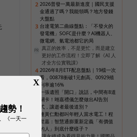
2026普發一萬最新進度｜國民支援
2
金通過了嗎？我能領嗎？地方發錢
大盤點
台達電第二曲線盤點：「不發火的
3
元
發電機」SOFC是什麼？AI機器人、
微電網、氫電池都它的局
真正的效率，不是更忙，而是建立
PR
更好的工作流程！立即了解《AI 人
才全方位實戰課》
2026年8月ETF配息盤點｜19檔一次
4
看，00878衝破1元創高、00929殖
X
利率逾16%
一張遺照「開口」說話，中間有8道
5
關卡！翊嘉禮儀怎麼做出AI告別
展趨勢！
式，讓逝者最後道別？
連黃仁勳都叫年輕人當水電工！程
6
、《一天一
世嘉：智慧通膨重新定義「有價值
的人」到底什麼樣子？
讓永續成為看得見的力量！國際品