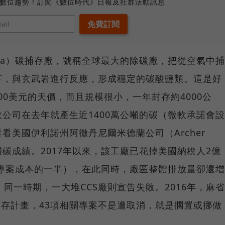
、數位趨勢！訂閱《數位時代》日報及社群活動訊息
ca）碳捕存廠，號稱全球最大的除碳廠，把從空氣中捕
下，與玄武岩進行反應，形成穩定的碳酸鹽類。這是好
000美元的天價，而且規模很小，一年封存約4000公
公司在去年就產生近1400萬公噸的碳（微軟承諾會設
看美國伊利諾州阿徹丹尼爾米德蘭公司（Archer
工廠的捕碳成績。2017年以來，該工廠已花掉美國納稅人2億
過專案成本的一半），在此同時，廠區整體排放量卻還增
同一時期，一大堆CCS廠則宣告失敗。2016年，麻省
封存計畫，43項相關專案不是遭取消，就是擱置或挪做