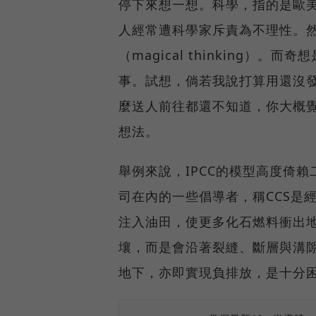
停下來想一想。科學，指的是歐
人經常遭科學家斥責為不理性。
（magical thinking
事。試想，倘若我說打算用還沒
麼送人前往都還不知道，你大概
想法。
舉例來說，IPCC的模型高度倚
司在內的一些倡導者，稱CCS是
注入油田，使更多化石燃料衝出
壤，而是會沿著裂縫、斷層與溝
地下，亦即實現負排放，是十分