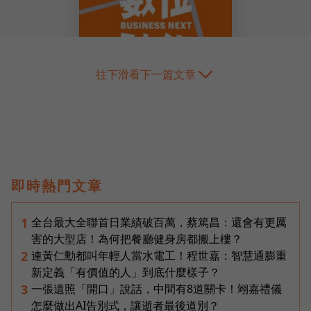
往下滑看下一篇文章
即時熱門文章
全台最大全聯首日業績破百萬，蔡篤昌：還會有更厲
1
害的大型店！為何把餐廳健身房都搬上樓？
連黃仁勳都叫年輕人當水電工！程世嘉：智慧通膨重
2
新定義「有價值的人」到底什麼樣子？
一張遺照「開口」說話，中間有8道關卡！翊嘉禮儀
3
怎麼做出AI告別式，讓逝者最後道別？