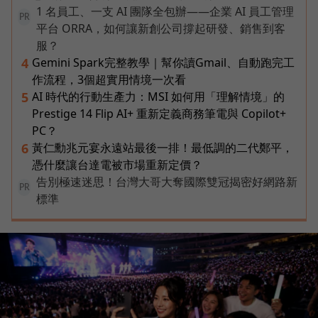
1 名員工、一支 AI 團隊全包辦——企業 AI 員工管理
PR
平台 ORRA，如何讓新創公司撐起研發、銷售到客
服？
Gemini Spark完整教學｜幫你讀Gmail、自動跑完工
4
作流程，3個超實用情境一次看
AI 時代的行動生產力：MSI 如何用「理解情境」的
5
Prestige 14 Flip AI+ 重新定義商務筆電與 Copilot+
PC？
黃仁勳兆元宴永遠站最後一排！最低調的二代鄭平，
6
憑什麼讓台達電被市場重新定價？
告別極速迷思！台灣大哥大奪國際雙冠揭密好網路新
PR
標準