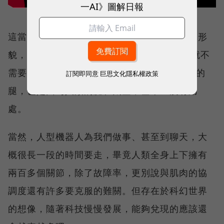
一AI》圖解日報
這當然不是說所有的機器人都應該要具有人的形
貌，像是iRobot，有個明確、單一的任務，就不
需要過於複雜的形體。Robonaut擁有非人類的
訂閱即同意
巨思文化隱私權政策
腿，也是因為人類的腿在太空中基本上沒有用
處。
當然，人型機器人為我們做事、甚至到聊天，大
概很長一段的時間要走，畢竟人類全身上下擁有
兩百多個關節，除了故障率，更別說與肌肉的協
調度還有許多要克服的難關。但存在於科幻世界
的想像，隨著科技慢慢發展，能夠兌現的應該還