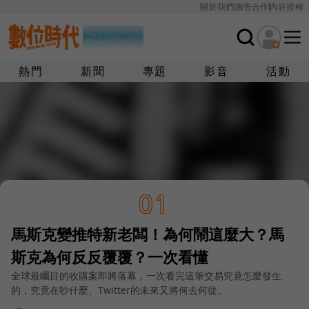
關於我們
廣告合作
內容授權
熱門
新聞
專題
影音
活動
01
馬斯克變推特新老闆！為何鬧這麼大？馬
斯克為何反反覆覆？一次看懂
全球最矚目的收購案即將落幕，一次看完這筆交易究竟怎麼發生
的，究竟在吵什麼、Twitter的未來又將何去何從。