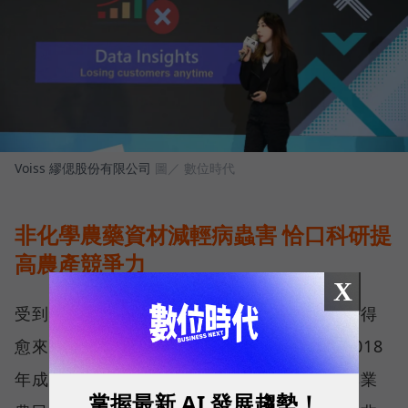
Voiss 繆偲股份有限公司
圖／ 數位時代
非化學農藥資材減輕病蟲害 恰口科研提
高農產競爭力
X
受到極端氣候、地球暖化影響，農作物收成變得
愈來愈難預測，還會遇到各種病蟲害侵襲，2018
年成立、由清華大學材料科學工程碩博士與專業
掌握最新 AI 發展趨勢！