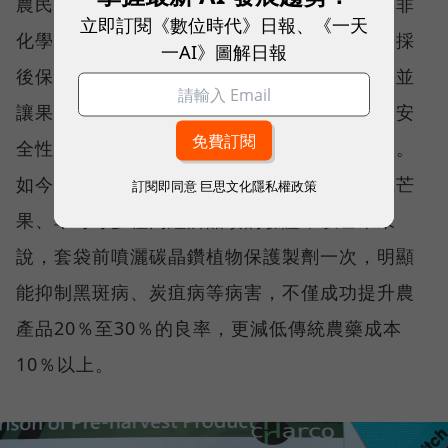
農民團隊組成的恰口科研，看準此痛點，研發非
立即訂閱《數位時代》日報、《一天
化學農藥資材「碳晶鑽植物保護製劑」和蔬果採
一AI》圖解日報
後保鮮技術，以防治頑強真菌類病害及蟲害，並
讓果皮、果粉變得細緻均勻，以提高農產品的安
全性、良率與競爭力，更減少農產供應鏈損失。
如今碳晶鑽已通過農委會防疫局審核，並完成芒
訂閱即同意
巨思文化隱私權政策
果、草莓等多種高經濟品項的驗證，以芒果來
說，套袋前噴灑碳晶鑽植物保護製劑一次，明顯
能抑制黑斑病、炭疽病等病害，不僅成功提升農
產品20％至30％的良率，更減低傳統農藥成本
10％以上。