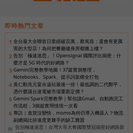
即時熱門文章
全台最大全聯首日業績破百萬，蔡篤昌：還會有更厲
1
害的大型店！為何把餐廳健身房都搬上樓？
告別「極速迷思」！Opensignal 國際評比揭密：什
2
麼才是 5G 時代的好網路？
Gemini完整教學地圖！37篇實測整理，
3
Notebooks、Spark、提示詞架構全打包
黃仁勳兆元宴永遠站最後一排！最低調的二代鄭平，
4
憑什麼讓台達電被市場重新定價？
Gemini Spark完整教學｜幫你讀Gmail、自動跑完工
5
作流程，3個超實用情境一次看
專訪｜進貨沒變快，momo為何仍導入機器人？物流
6
副總揭比拚速度更棘手的缺工難題
告別極速迷思！台灣大哥大奪國際雙冠揭密好網路新
PR