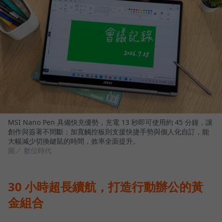
MSI Nano Pen 具備快充優勢，充電 13 秒即可使用約 45 分鐘，讓
創作與簽署不間斷；加寬觸控板則支援快捷手勢與個人化自訂，能
大幅減少切換鍵鼠的時間，效率全面提升。
圖／ 數位時代
30 小時超長續航，打造行動辦公的黃
金組合