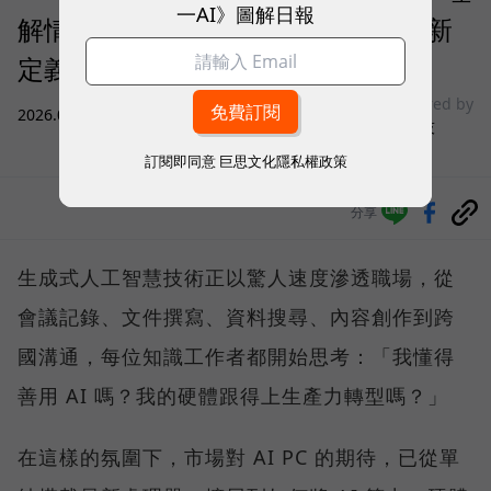
一AI》圖解日報
解情境」的 Prestige 14 Flip AI+ 重新
定義商務筆電與 Copilot+ PC？
sponsored by
2026.07.31
|
3C生活
微星科技
訂閱即同意
巨思文化隱私權政策
分享
生成式人工智慧技術正以驚人速度滲透職場，從
會議記錄、文件撰寫、資料搜尋、內容創作到跨
國溝通，每位知識工作者都開始思考：「我懂得
善用 AI 嗎？我的硬體跟得上生產力轉型嗎？」
在這樣的氛圍下，市場對 AI PC 的期待，已從單