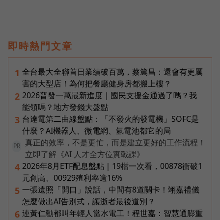
即時熱門文章
全台最大全聯首日業績破百萬，蔡篤昌：還會有更厲
1
害的大型店！為何把餐廳健身房都搬上樓？
2026普發一萬最新進度｜國民支援金通過了嗎？我
2
能領嗎？地方發錢大盤點
台達電第二曲線盤點：「不發火的發電機」SOFC是
3
什麼？AI機器人、微電網、氫電池都它的局
真正的效率，不是更忙，而是建立更好的工作流程！
PR
立即了解《AI 人才全方位實戰課》
2026年8月ETF配息盤點｜19檔一次看，00878衝破1
4
元創高、00929殖利率逾16%
一張遺照「開口」說話，中間有8道關卡！翊嘉禮儀
5
怎麼做出AI告別式，讓逝者最後道別？
連黃仁勳都叫年輕人當水電工！程世嘉：智慧通膨重
6