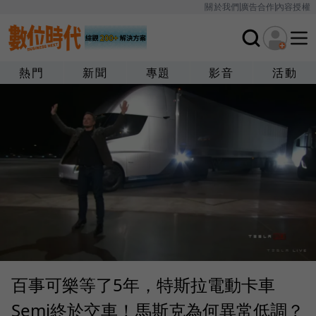
關於我們
廣告合作
內容授權
熱門
新聞
專題
影音
活動
百事可樂等了5年，特斯拉電動卡車
Semi終於交車！馬斯克為何異常低調？