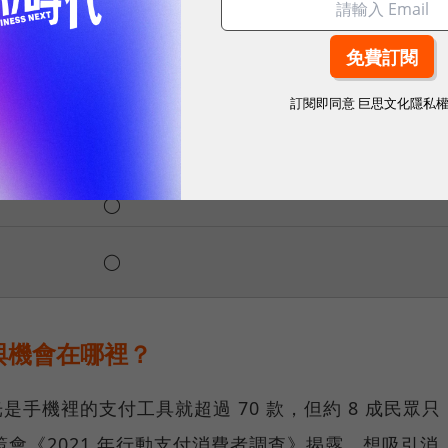
戶儲值）
◯
◯
訂閱即同意
巨思文化隱私
積全聯消費
◯（合作通路點數均可轉為全支付的點數「全
點」）
◯
◯
與機會在哪裡？
光是手機裡的支付工具就超過 70 款，但約 8 成民眾只
策會《2021 年行動支付消費者調查》揭露，想吸引消