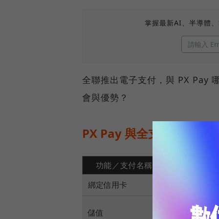
掌握最新AI、半導體
全聯推出電子支付，與 PX Pa
會與優勢？
PX Pay 與全支付哪裡不
功能／支付名稱
PX 
綁定信用卡
◯
儲值
◯（透過信