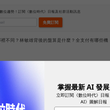
、數位趨勢！訂閱《數位時代》日報及社群活動訊息
y 哪裡不同？林敏雄背後的盤算是什麼？全支付有哪些機
同？
Pay
全支付
掌握最新 AI 發
◯
立即訂閱《數位時代》日報
AI》圖解日報
◯（持現金至實體門市，或連結信用卡 / 銀行帳
用卡儲值）