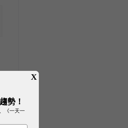
X
展趨勢！
、《一天一