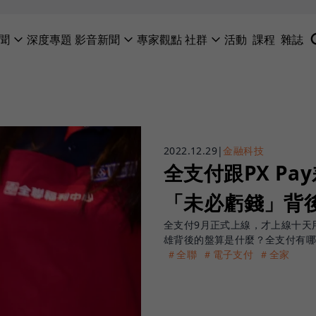
聞
深度專題
影音新聞
專家觀點
社群
活動
課程
雜誌
2022.12.29
|
金融科技
全支付跟PX P
「未必虧錢」背
全支付9月正式上線，才上線十天用
雄背後的盤算是什麼？全支付有
＃全聯
＃電子支付
＃全家