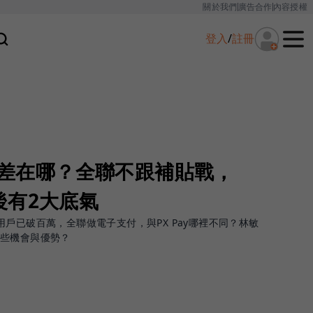
關於我們
廣告合作
內容授權
登入
/
註冊
ay差在哪？全聯不跟補貼戰，
後有2大底氣
戶已破百萬，全聯做電子支付，與PX Pay哪裡不同？林敏
哪些機會與優勢？