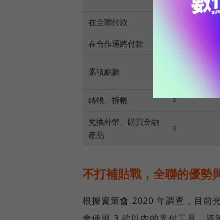
在全聯付款
◯
在合作通路付款
☓
◯（僅限累
累積點數
點數）
轉帳、拆帳
☓
兌換外幣、購買金融
☓
產品
不打補貼戰，全聯的優勢
根據資策會 2020 年調查，目前
會使用 3 款以內的支付工具，資